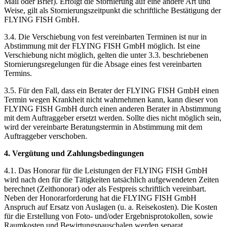
Mail oder Brief). Erfolgt die Stornierung auf eine andere Art und
Weise, gilt als Stornierungszeitpunkt die schriftliche Bestätigung der
FLYING FISH GmbH.
3.4. Die Verschiebung von fest vereinbarten Terminen ist nur in
Abstimmung mit der FLYING FISH GmbH möglich. Ist eine
Verschiebung nicht möglich, gelten die unter 3.3. beschriebenen
Stornierungsregelungen für die Absage eines fest vereinbarten
Termins.
3.5. Für den Fall, dass ein Berater der FLYING FISH GmbH einen
Termin wegen Krankheit nicht wahrnehmen kann, kann dieser von
FLYING FISH GmbH durch einen anderen Berater in Abstimmung
mit dem Auftraggeber ersetzt werden. Sollte dies nicht möglich sein,
wird der vereinbarte Beratungstermin in Abstimmung mit dem
Auftraggeber verschoben.
4. Vergütung und Zahlungsbedingungen
4.1. Das Honorar für die Leistungen der FLYING FISH GmbH
wird nach den für die Tätigkeiten tatsächlich aufgewendeten Zeiten
berechnet (Zeithonorar) oder als Festpreis schriftlich vereinbart.
Neben der Honorarforderung hat die FLYING FISH GmbH
Anspruch auf Ersatz von Auslagen (u. a. Reisekosten). Die Kosten
für die Erstellung von Foto- und/oder Ergebnisprotokollen, sowie
Raumkosten und Bewirtungspauschalen werden separat