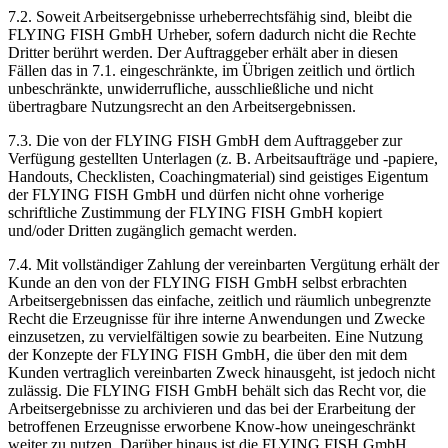
7.2. Soweit Arbeitsergebnisse urheberrechtsfähig sind, bleibt die
FLYING FISH GmbH Urheber, sofern dadurch nicht die Rechte
Dritter berührt werden. Der Auftraggeber erhält aber in diesen
Fällen das in 7.1. eingeschränkte, im Übrigen zeitlich und örtlich
unbeschränkte, unwiderrufliche, ausschließliche und nicht
übertragbare Nutzungsrecht an den Arbeitsergebnissen.
7.3. Die von der FLYING FISH GmbH dem Auftraggeber zur
Verfügung gestellten Unterlagen (z. B. Arbeitsaufträge und -papiere,
Handouts, Checklisten, Coachingmaterial) sind geistiges Eigentum
der FLYING FISH GmbH und dürfen nicht ohne vorherige
schriftliche Zustimmung der FLYING FISH GmbH kopiert
und/oder Dritten zugänglich gemacht werden.
7.4. Mit vollständiger Zahlung der vereinbarten Vergütung erhält der
Kunde an den von der FLYING FISH GmbH selbst erbrachten
Arbeitsergebnissen das einfache, zeitlich und räumlich unbegrenzte
Recht die Erzeugnisse für ihre interne Anwendungen und Zwecke
einzusetzen, zu vervielfältigen sowie zu bearbeiten. Eine Nutzung
der Konzepte der FLYING FISH GmbH, die über den mit dem
Kunden vertraglich vereinbarten Zweck hinausgeht, ist jedoch nicht
zulässig. Die FLYING FISH GmbH behält sich das Recht vor, die
Arbeitsergebnisse zu archivieren und das bei der Erarbeitung der
betroffenen Erzeugnisse erworbene Know-how uneingeschränkt
weiter zu nutzen. Darüber hinaus ist die FLYING FISH GmbH