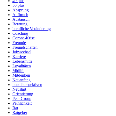
40 plus
50 plus
Absprung
Aufbruch
Austausch
Beratung
berufliche Veränderung
Coaching
Corona-Krise
Freunde
Freundschaften
Jobwechsel
Karriere
Lebensmitte
Loyalitäten
Midlife
Mitdenken
Neuanfang
neue Perspektiven
Neustart
Orientierung
Peer Group
Peinlichkeit
Rat
Ratgeber