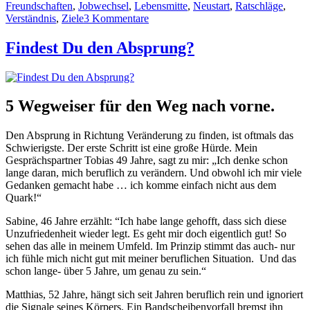
Freundschaften
,
Jobwechsel
,
Lebensmitte
,
Neustart
,
Ratschläge
,
zu
Verständnis
,
Ziele
3 Kommentare
Wofür
hast
Findest Du den Absprung?
Du
Freunde?
5 Wegweiser für den Weg nach vorne.
Den Absprung in Richtung Veränderung zu finden, ist oftmals das
Schwierigste. Der erste Schritt ist eine große Hürde. Mein
Gesprächspartner Tobias 49 Jahre, sagt zu mir: „Ich denke schon
lange daran, mich beruflich zu verändern. Und obwohl ich mir viele
Gedanken gemacht habe … ich komme einfach nicht aus dem
Quark!“
Sabine, 46 Jahre erzählt: “Ich habe lange gehofft, dass sich diese
Unzufriedenheit wieder legt. Es geht mir doch eigentlich gut! So
sehen das alle in meinem Umfeld. Im Prinzip stimmt das auch- nur
ich fühle mich nicht gut mit meiner beruflichen Situation. Und das
schon lange- über 5 Jahre, um genau zu sein.“
Matthias, 52 Jahre, hängt sich seit Jahren beruflich rein und ignoriert
die Signale seines Körpers. Ein Bandscheibenvorfall bremst ihn