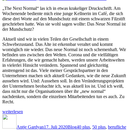
„The Next Normal“ las ich in etwas krakeliger Druckschrift. Am
Wochenende bediente mich eine junge Kellnerin im Café, die sich
diese drei Worte auf den Mundschutz mit einem schwarzen Filzstift
geschrieben hatte. Was sie wohl sagen wollte: Das Neue Normal ist
der Mundschutz?
Aktuell sind wir in vielen Teilen der Gesellschaft in einem
Schwebezustand. Das Alte ist erkennbar veraltet und kommt
womöglich nie wieder. Das neue Normal ist noch schemenhaft. Wir
befinden uns zwischen den Welten. Corona und die vielfältigen
Erfahrungen, die wir gemacht haben, werden unsere Arbeitswelten
in vielerlei Hinsicht verändern. Spannend und gleichzeitig
anstrengend ist das. Viele meiner Gesprächspartner in den
Unternehmen machen sich aktuell Gedanken, wie die neue Zukunft
aussehen wird. Und: Aussehen soll. In den Veränderungsprojekten
der Unternehmen beobachte ich, was aktuell los ist. Und ich weiß,
dass nicht nur die Organisationen über ihr „new normal“
nachdenken, sondern die einzelnen Mitarbeitenden tun es auch. Zu
Recht.
„Entwickle
weiterlesen
Dein
Autor
Veröffentlicht
Kategorien
Schlagwörter
„New
am
Normal“
Antje Gardyan
17. Juli 2020
Blog
40 plus
,
50 plus
,
berufliche