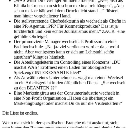
„WAS willst Du? Weniger Stunden arbeiten?“ „Nee, also als
Klinikchef muss man sich schon maximal reinhängen“, „Ach
schau mal- er hält wohl dem Druck nicht stand…“ flüstert
man hinter vorgehaltener Hand.
Die stellvertretende Chefredakteurin als wechselt als Chefin in
eine PR-Agentur. „PR? Für Kosmetikprodukte? Das ist ja
fürchterlich und kein echter Journalismus mehr.“ ZACK- eine
gefühlte Ohrfeige!
Der promovierte Manager wechselt als Professor an eine
Fachhochschule. „Na ja- viel verdienen wird er da ja wohl
nicht. Aber wenigstens kann er sich am Lehrstuhl schön
ausruhen“ klingt es hämisch.
Die Abteilungsleiterin im Controlling eines Konzerns: „DU
machst WAS? Eröffnest einen Laden für ökologisches
Spielzeug? INTERESSANTE Idee!“
Als Anwältin eines Unternehmens- wagt man einen Wechsel
an ein Arbeitsgericht in den öffentlichen Dienst. „Sie wechselt
zu den BEAMTEN ??“
Eine Marketingfrau aus der Consumerindustrie wechselt in
eine Non-Profit Organisation „Haben die überhaupt ein
Marketingbudget oder machst Du da nur die Visitenkarten?“
Die Liste ist endlos.
Wenn man sich in der spezifischen Branche nicht auskennt, steht
man hinter den Bewertungen etwas verständnislos und denkt. Wo ist