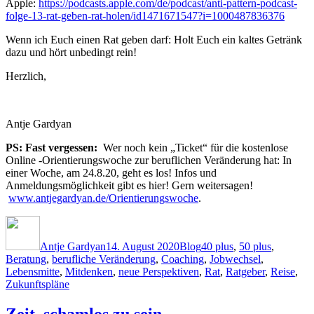
Apple:
https://podcasts.apple.com/de/podcast/anti-pattern-podcast-
folge-13-rat-geben-rat-holen/id1471671547?i=1000487836376
Wenn ich Euch einen Rat geben darf: Holt Euch ein kaltes Getränk
dazu und hört unbedingt rein!
Herzlich,
Antje Gardyan
PS: Fast vergessen:
Wer noch kein „Ticket“ für die kostenlose
Online -Orientierungswoche zur beruflichen Veränderung hat: In
einer Woche, am 24.8.20, geht es los! Infos und
Anmeldungsmöglichkeit gibt es hier! Gern weitersagen!
www.antjegardyan.de/Orientierungswoche
.
Autor
Veröffentlicht
Kategorien
Schlagwörter
am
Antje Gardyan
14. August 2020
Blog
40 plus
,
50 plus
,
Beratung
,
berufliche Veränderung
,
Coaching
,
Jobwechsel
,
Lebensmitte
,
Mitdenken
,
neue Perspektiven
,
Rat
,
Ratgeber
,
Reise
,
Zukunftspläne