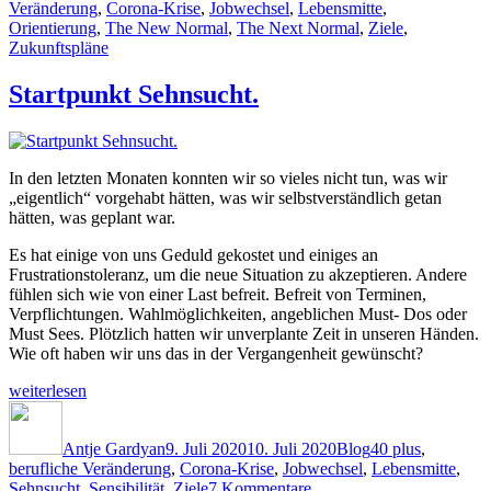
–
Veränderung
,
Corona-Krise
,
Jobwechsel
,
Lebensmitte
,
bevor
Orientierung
,
The New Normal
,
The Next Normal
,
Ziele
,
es
Zukunftspläne
andere
tun.“
Startpunkt Sehnsucht.
In den letzten Monaten konnten wir so vieles nicht tun, was wir
„eigentlich“ vorgehabt hätten, was wir selbstverständlich getan
hätten, was geplant war.
Es hat einige von uns Geduld gekostet und einiges an
Frustrationstoleranz, um die neue Situation zu akzeptieren. Andere
fühlen sich wie von einer Last befreit. Befreit von Terminen,
Verpflichtungen. Wahlmöglichkeiten, angeblichen Must- Dos oder
Must Sees. Plötzlich hatten wir unverplante Zeit in unseren Händen.
Wie oft haben wir uns das in der Vergangenheit gewünscht?
„Startpunkt
weiterlesen
Sehnsucht.“
Autor
Veröffentlicht
Kategorien
Schlagwörter
am
Antje Gardyan
9. Juli 2020
10. Juli 2020
Blog
40 plus
,
berufliche Veränderung
,
Corona-Krise
,
Jobwechsel
,
Lebensmitte
,
zu
Sehnsucht
,
Sensibilität
,
Ziele
7 Kommentare