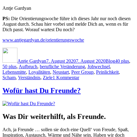
Antje Gardyan
PS:
Die Orientierungswoche führe ich dieses Jahr nur noch diesen
August durch. Schau hier vorbei und melde Dich an, wenn es für
Dich passt. Worauf wartest Du noch?
www.antjegardyan.de/orientierungswoche
Autor
Veröffentlicht
Kategorien
Schlagwört
am
Antje Gardyan
7. August 2020
7. August 2020
Blog
40 plus
,
50 plus
,
Aufbruch
,
berufliche Veränderung
,
Jobwechsel
,
Lebensmitte
,
Loyalitäten
,
Neustart
,
Peer Group
,
Peinlichkeit
,
zu
Scham
,
Verständnis
,
Ziele
1 Kommentar
Zeit,
schamlos
Wofür hast Du Freunde?
zu
sein.
Was Dir weiterhilft, als Freunde.
Ach, ja Freunde … sollen sie doch eine Quell‘ von Freude, Spaß,
Inspiration, Austausch, Wärme und Nähe sein. Haben wir doch