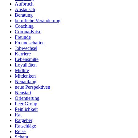
Aufbruch
Austausch
Beratung
berufliche Veränderung
Coaching
Corona-Krise
Freunde
Freundschaften
Jobwechsel
Karriere
Lebensmitte
Loyalitäten
Midlife
Mitdenken
Neuanfang
neue Perspektiven
Neustart
Orientierung
Peer Group
Peinlichkeit
Rat
Ratgeber
Ratschläge
Reise
Scham