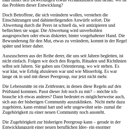
das Problem dieser Entwicklung?
Doch Betroffene, die sich verändern wollen, verstehen die
Einschätzungen und dahinterliegenden Anwürfe sofort. Die
Abwertung durch die Peers ist schnell da, wir antizipieren und
befürchten sie sogar. Die Abwertung wird unverhohlen
ausgesprochen oder etwas diskreter, hinter vorgehaltener Hand. Die
Bewunderung für den Mut, etwas zu verändern, kommt in der Regel
später und leiser daher.
Auszuscheren aus der Reihe derer, die uns seit Jahren begleiten, ist
nicht einfach. Folgen wir doch den Regeln, Ritualen und Richtlinien
selbst seit Jahren. Sie gaben uns Orientierung, wo wir stehen. Es
war klar, wie Erfolg abzulesen war und wie Misserfolg. Es war
lange ok in und mit dieser Peergroup, nur jetzt nicht mehr.
Die Lebensmitte ist ein Zeitfenster, in denen diese Regeln auf den
Prüfstand kommen. Passt dieser Job noch zu mir? – möchte ich-
brauche ich etwas anderes? Dann bedeutet es möglicherweise auch,
sich aus der bisherigen Community auszuklinken. Nicht mehr dazu
zugehören, kann erstmal hart und sehr ungewohnt sein- zumal die
Zugehörigkeit zu einer neuen Community noch aussteht.
Die Zugehörigkeit zur bisherigen Peergroup kann – gerade in der
Entwicklungszeit einer neuen beruflichen Idee- ein enormer