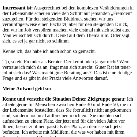
Interessant ist:
Ausgerechnet bei den komplexen Veränderungen in
der Lebensmitte scheuen viele den Schritt auf jemanden „Fremden“
zuzugehen. Für den steigenden Blutdruck suchen wir uns
vernünftigerweise einen Facharzt, aber für den steigenden Druck,
den wir im Job verspüren machen viele erstmal mit sich selbst aus.
Man wurschtelt sich durch. Denkt auf dem Thema rum. Oder sagt
sich, es sei ja gar nicht so schlimm.
Kenne ich, das habe ich auch schon so gemacht.
Tja, so ein Fremder als Berater. Der kennt mich ja gar nicht! Wem
vertraue ich mich da an, fragt man sich zurecht. Guter Rat ist teuer-
lohnt sich das? Was macht gute Beratung aus? Das ist eine richtige
Frage und es gibt in der Praxis viele Antworten darauf.
Meine Antwort geht so:
Kenne und verstehe die Situation Deiner Zielgruppe genau:
Ich
arbeite gerne für Menschen zwischen Ende 30 und Ende 50, die in
der Lebensmitte feststellen, dass Sie (beruflich) nicht angekommen
sind, sondern nochmal aufbrechen möchten. Sie möchten sich
aufmachen zu einem Platz, der jetzt und für die vielen Jahre vor
Ihnen, besser zu ihnen passt als der Platz, an dem sie sich jetzt
befinden. Ich arbeite mit Midlifern, die was vor haben mit ihren