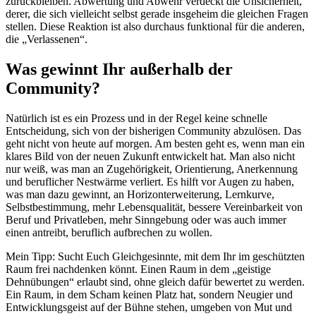
zurückbleiben. Abwertung und Abwehr verdeckt die Unsicherheit,
derer, die sich vielleicht selbst gerade insgeheim die gleichen Fragen
stellen. Diese Reaktion ist also durchaus funktional für die anderen,
die „Verlassenen“.
Was gewinnt Ihr außerhalb der
Community?
Natürlich ist es ein Prozess und in der Regel keine schnelle
Entscheidung, sich von der bisherigen Community abzulösen. Das
geht nicht von heute auf morgen. Am besten geht es, wenn man ein
klares Bild von der neuen Zukunft entwickelt hat. Man also nicht
nur weiß, was man an Zugehörigkeit, Orientierung, Anerkennung
und beruflicher Nestwärme verliert. Es hilft vor Augen zu haben,
was man dazu gewinnt, an Horizonterweiterung, Lernkurve,
Selbstbestimmung, mehr Lebensqualität, bessere Vereinbarkeit von
Beruf und Privatleben, mehr Sinngebung oder was auch immer
einen antreibt, beruflich aufbrechen zu wollen.
Mein Tipp: Sucht Euch Gleichgesinnte, mit dem Ihr im geschützten
Raum frei nachdenken könnt. Einen Raum in dem „geistige
Dehnübungen“ erlaubt sind, ohne gleich dafür bewertet zu werden.
Ein Raum, in dem Scham keinen Platz hat, sondern Neugier und
Entwicklungsgeist auf der Bühne stehen, umgeben von Mut und