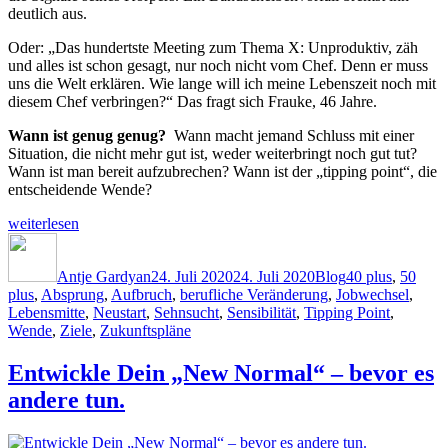
deutlich aus.
Oder: „Das hundertste Meeting zum Thema X: Unproduktiv, zäh
und alles ist schon gesagt, nur noch nicht vom Chef. Denn er muss
uns die Welt erklären. Wie lange will ich meine Lebenszeit noch mit
diesem Chef verbringen?“ Das fragt sich Frauke, 46 Jahre.
Wann ist genug genug?
Wann macht jemand Schluss mit einer
Situation, die nicht mehr gut ist, weder weiterbringt noch gut tut?
Wann ist man bereit aufzubrechen? Wann ist der „tipping point“, die
entscheidende Wende?
„Findest
weiterlesen
Du
Autor
Veröffentlicht
Kategorien
Schlagwörter
den
am
Absprung?“
Antje Gardyan
24. Juli 2020
24. Juli 2020
Blog
40 plus
,
50
plus
,
Absprung
,
Aufbruch
,
berufliche Veränderung
,
Jobwechsel
,
Lebensmitte
,
Neustart
,
Sehnsucht
,
Sensibilität
,
Tipping Point
,
Wende
,
Ziele
,
Zukunftspläne
Entwickle Dein „New Normal“ – bevor es
andere tun.