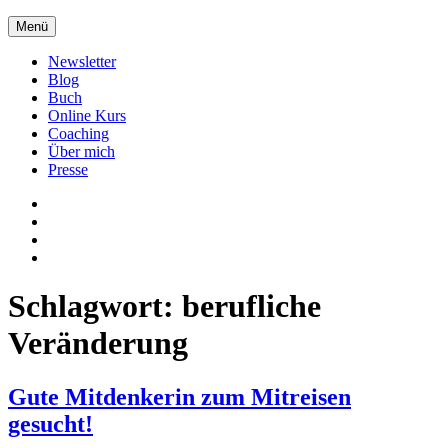
Zum
Menü
Inhalt
springen
Newsletter
Blog
Buch
Online Kurs
Coaching
Über mich
Presse
Xing
LinkedIn
Facebook
twitter
Schlagwort:
berufliche
Veränderung
Gute Mitdenkerin zum Mitreisen
gesucht!