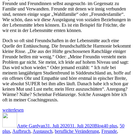
Freunde und Freundinnen selbst ausgesucht- im Gegensatz zu
Familie und Verwandten. Freunde mit denen wir innig verbunden
sind, nennen einige sogar „Wahlfamilie“ oder „Freundesfamilie“.
Wie schön, dass wir diese Ausprägung von sozialen Beziehungen in
der Lebensmitte leben können. Es ist ein Beispiel für Früchte, die
wir erst in der Lebensmitte ernten können.
Doch so oft sind Freundschaften in der Lebensmitte auch eine
Quelle der Enttäuschung. Die freundschaftliche Harmonie bekommt
kleine Risse. „Die aus der Hüfte geschossenen Ratschläge einiger
Freunde helfen mir wenig.“ Oder: „Meine Freundin versteht mein
Problem gar nicht. Sie meint, ich leide auf hohem Niveau und sagt:
Das wird schon wieder.“ Oder jemand erzählt: “ Ich rufe bei
meinem langjährigen Studienfreund in Süddeutschland an, hoffe auf
ein offenes Ohr und Empathie und höre erstmal in epischer Breite,
wie absolut SUPER bei ihm alles läuft. Danach habe ich schon gar
keinen Mut und Lust mehr, mein Herz auszuschütten“. Anregung?
Wärme? Nähe? Scheinbar Fehlanzeige. Solche Aussagen höre ich
oft in meiner Coachingpraxis.
„Wofür
weiterlesen
hast
Autor
Veröffentlicht
Kategorien
Schlagwörter
Du
am
Freunde?“
Antje Gardyan
31. Juli 2020
31. Juli 2020
Blog
40 plus
,
50
plus
,
Aufbruch
,
Austausch
,
berufliche Veränderung
,
Freunde
,