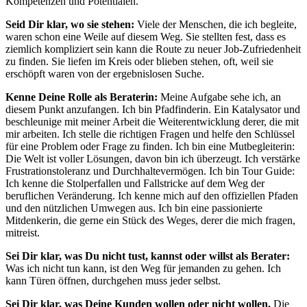
Kompetenzen und Potentialen.
Seid Dir klar, wo sie stehen:
Viele der Menschen, die ich begleite,
waren schon eine Weile auf diesem Weg. Sie stellten fest, dass es
ziemlich kompliziert sein kann die Route zu neuer Job-Zufriedenheit
zu finden. Sie liefen im Kreis oder blieben stehen, oft, weil sie
erschöpft waren von der ergebnislosen Suche.
Kenne Deine Rolle als Beraterin:
Meine Aufgabe sehe ich, an
diesem Punkt anzufangen. Ich bin Pfadfinderin. Ein Katalysator und
beschleunige mit meiner Arbeit die Weiterentwicklung derer, die mit
mir arbeiten. Ich stelle die richtigen Fragen und helfe den Schlüssel
für eine Problem oder Frage zu finden. Ich bin eine Mutbegleiterin:
Die Welt ist voller Lösungen, davon bin ich überzeugt. Ich verstärke
Frustrationstoleranz und Durchhaltevermögen. Ich bin Tour Guide:
Ich kenne die Stolperfallen und Fallstricke auf dem Weg der
beruflichen Veränderung. Ich kenne mich auf den offiziellen Pfaden
und den nützlichen Umwegen aus. Ich bin eine passionierte
Mitdenkerin, die gerne ein Stück des Weges, derer die mich fragen,
mitreist.
Sei Dir klar, was Du nicht tust, kannst oder willst als Berater:
Was ich nicht tun kann, ist den Weg für jemanden zu gehen. Ich
kann Türen öffnen, durchgehen muss jeder selbst.
Sei Dir klar, was Deine Kunden wollen oder nicht wollen.
Die