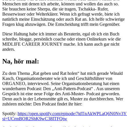
Menschen mit denen ich arbeite, können und wollen das auch so.
Sie brauchen keine Sherpa, die sie tragen, Tschakka- Rufer,
Besserwisser oder Welterklärer. Wenn ich gefragt werde, biete ich
natürlich meine Einschätzung oder auch Rat an. Ich helfe schwierige
Fragen klug abzuwägen. Die Entscheidung trifft mein Gegenüber.
Diese Haltung habe ich immer als Beraterin, egal ob ich ein Buch
schreibe, blogge, persönlich coache oder einen Onlinekurs wie die
MIDLIFE CAREER JOURNEY mache. Ich kann auch gar nicht
anders.
Na, hör mal:
Zu dem Thema „Rat geben und Rat holen“ hat mich gerade Winald
Kasch, Organisationsberater wie ich und Geschäftsführer von
ORGANEO, interviewed. Seine Organisationsberatung hat einen
wunderbaren Podcast: Den „Anti-Pattern-Podcast“ . Aus unserem
Gespräch ist eine neue Folge des Anti-Muster- Podcast geworden.
Denn auch in der Lebensmitte gilt es, Muster zu durchbrechen. Wer
zuhören möchte: Den Podcast findet ihr hier:
Spotify:
https://open.spotify.com/episode/7tdTnAkWPLaQ6N0Nv3
si=UCrmBOR2ShK9wC38ITFQtw