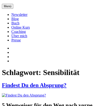
Zum
Menü
Inhalt
springen
Newsletter
Blog
Buch
Online Kurs
Coaching
Über mich
Presse
Xing
LinkedIn
Facebook
twitter
Schlagwort:
Sensibilität
Findest Du den Absprung?
5 Wegweiser für den Weg nach vorne.