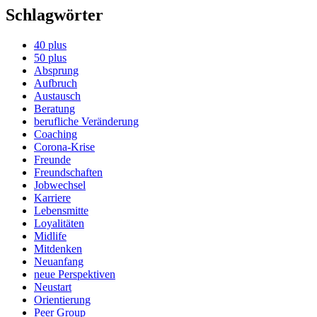
Schlagwörter
40 plus
50 plus
Absprung
Aufbruch
Austausch
Beratung
berufliche Veränderung
Coaching
Corona-Krise
Freunde
Freundschaften
Jobwechsel
Karriere
Lebensmitte
Loyalitäten
Midlife
Mitdenken
Neuanfang
neue Perspektiven
Neustart
Orientierung
Peer Group