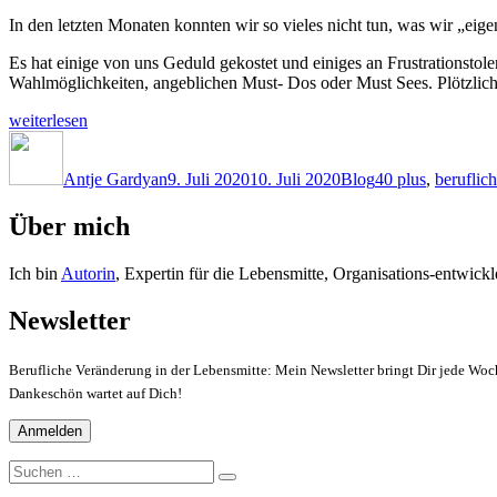
In den letzten Monaten konnten wir so vieles nicht tun, was wir „eigen
Es hat einige von uns Geduld gekostet und einiges an Frustrationstole
Wahlmöglichkeiten, angeblichen Must- Dos oder Must Sees. Plötzlich
„Startpunkt
weiterlesen
Sehnsucht.“
Autor
Veröffentlicht
Kategorien
Schlagwörter
am
Antje Gardyan
9. Juli 2020
10. Juli 2020
Blog
40 plus
,
beruflic
Über mich
Ich bin
Autorin
, Expertin für die Lebensmitte, Organisations-entwic
Newsletter
Berufliche Veränderung in der Lebensmitte: Mein Newsletter bringt Dir jede Woch
Dankeschön wartet auf Dich!
Suchen
Suchen
nach: