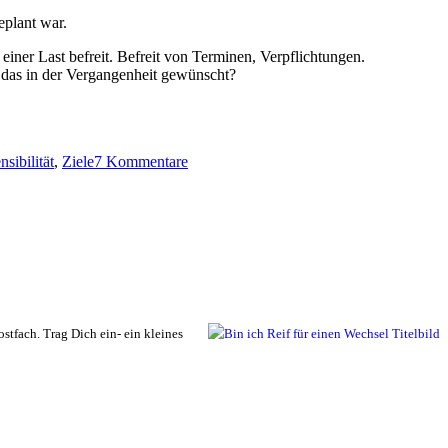
eplant war.
einer Last befreit. Befreit von Terminen, Verpflichtungen.
 das in der Vergangenheit gewünscht?
zu
Startpunkt
nsibilität
,
Ziele
7 Kommentare
Sehnsucht.
tfach. Trag Dich ein- ein kleines