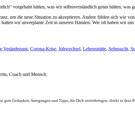
tlich“ vorgehabt hätten, was wir selbstverständlich getan hätten, was g
ranz, um die neue Situation zu akzeptieren. Andere fühlen sich wie von 
 hatten wir unverplante Zeit in unseren Händen. Wie oft haben wir uns
he Veränderung
,
Corona-Krise
,
Jobwechsel
,
Lebensmitte
,
Sehnsucht
,
Se
klerin, Coach und Mensch.
e gute Gedanken, Anregungen und Tipps, die Dich weiterbringen- direkt in dein Pos