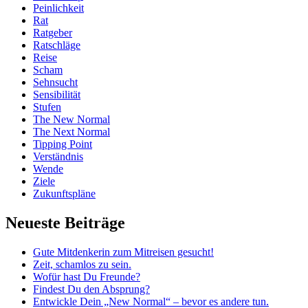
Peinlichkeit
Rat
Ratgeber
Ratschläge
Reise
Scham
Sehnsucht
Sensibilität
Stufen
The New Normal
The Next Normal
Tipping Point
Verständnis
Wende
Ziele
Zukunftspläne
Neueste Beiträge
Gute Mitdenkerin zum Mitreisen gesucht!
Zeit, schamlos zu sein.
Wofür hast Du Freunde?
Findest Du den Absprung?
Entwickle Dein „New Normal“ – bevor es andere tun.