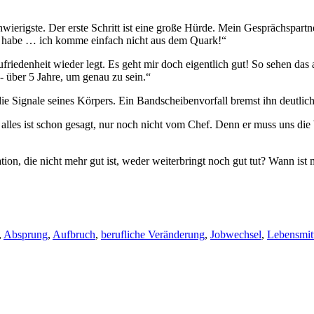
ierigste. Der erste Schritt ist eine große Hürde. Mein Gesprächspartne
t habe … ich komme einfach nicht aus dem Quark!“
zufriedenheit wieder legt. Es geht mir doch eigentlich gut! So sehen das
- über 5 Jahre, um genau zu sein.“
t die Signale seines Körpers. Ein Bandscheibenvorfall bremst ihn deutlich
les ist schon gesagt, nur noch nicht vom Chef. Denn er muss uns die W
n, die nicht mehr gut ist, weder weiterbringt noch gut tut? Wann ist m
,
Absprung
,
Aufbruch
,
berufliche Veränderung
,
Jobwechsel
,
Lebensmit