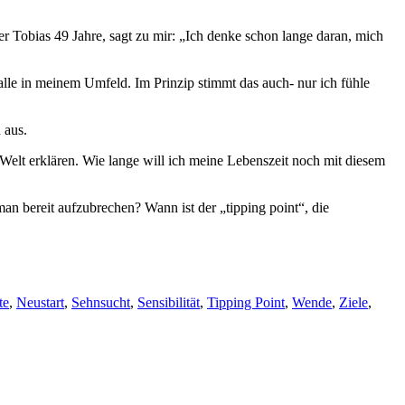
r Tobias 49 Jahre, sagt zu mir: „Ich denke schon lange daran, mich
 alle in meinem Umfeld. Im Prinzip stimmt das auch- nur ich fühle
 aus.
elt erklären. Wie lange will ich meine Lebenszeit noch mit diesem
an bereit aufzubrechen? Wann ist der „tipping point“, die
te
,
Neustart
,
Sehnsucht
,
Sensibilität
,
Tipping Point
,
Wende
,
Ziele
,