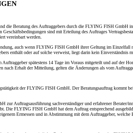
NGEN
stand die Beratung des Auftraggebers durch die FLYING FISH GmbH in
 Geschäftsbedingungen sind mit Erteilung des Auftrages Vertragsbesta
ert vereinbart werden.
wendung, auch wenn FLYING FISH GmbH ihrer Geltung im Einzelfall 
rs enthält oder auf solche verweist, liegt darin kein Einverständnis 
m Auftraggeber spätestens 14 Tage im Voraus mitgeteilt und auf d
en nach Erhalt der Mitteilung, gelten die Änderungen als vom Auftrag
tungstätigkeit der FLYING FISH GmbH. Der Beratungsauftrag kommt bei
mbH zur Auftragsausführung sachverständiger und erfahrener Berater/
leibt. Die FLYING FISH GmbH hat dem Auftrag entsprechend ausgebild
genem Ermessen und in Abstimmung mit dem Auftraggeber, welche Bera