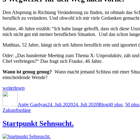
Den Absprung in Richtung Veränderung zu finden, ist oftmals das Schw
beruflich zu verändern. Und obwohl ich mir viele Gedanken gemach
Sabine, 46 Jahre erzählt: “Ich habe lange gehofft, dass sich diese Un
mich nicht gut mit meiner beruflichen Situation. Und das schon lange
Matthias, 52 Jahre, hängt sich seit Jahren beruflich rein und ignorier
Oder: „Das hundertste Meeting zum Thema X: Unproduktiv, zäh und al
Chef verbringen?“ Das fragt sich Frauke, 46 Jahre.
Wann ist genug genug?
Wann macht jemand Schluss mit einer Situatio
entscheidende Wende?
„Findest
weiterlesen
Du
Autor
Veröffentlicht
Kategorien
Schlagwörter
den
am
Absprung?“
Antje Gardyan
24. Juli 2020
24. Juli 2020
Blog
40 plus
,
50 plus
Zukunftspläne
Startpunkt Sehnsucht.