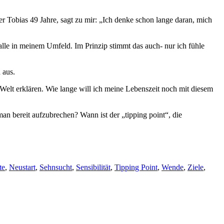
r Tobias 49 Jahre, sagt zu mir: „Ich denke schon lange daran, mich
 alle in meinem Umfeld. Im Prinzip stimmt das auch- nur ich fühle
 aus.
elt erklären. Wie lange will ich meine Lebenszeit noch mit diesem
an bereit aufzubrechen? Wann ist der „tipping point“, die
te
,
Neustart
,
Sehnsucht
,
Sensibilität
,
Tipping Point
,
Wende
,
Ziele
,