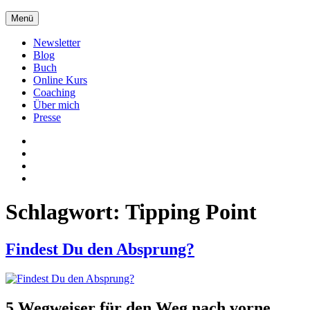
Zum
Menü
Inhalt
springen
Newsletter
Blog
Buch
Online Kurs
Coaching
Über mich
Presse
Xing
LinkedIn
Facebook
twitter
Schlagwort:
Tipping Point
Findest Du den Absprung?
5 Wegweiser für den Weg nach vorne.