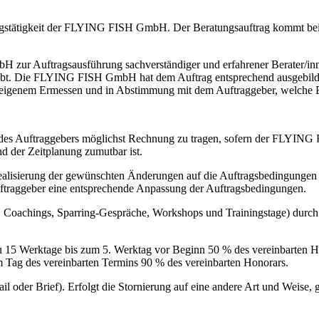
tungstätigkeit der FLYING FISH GmbH. Der Beratungsauftrag kommt bei
mbH zur Auftragsausführung sachverständiger und erfahrener Berater/
leibt. Die FLYING FISH GmbH hat dem Auftrag entsprechend ausgebild
genem Ermessen und in Abstimmung mit dem Auftraggeber, welche Bera
des Auftraggebers möglichst Rechnung zu tragen, sofern der FLYIN
d der Zeitplanung zumutbar ist.
 Realisierung der gewünschten Änderungen auf die Auftragsbedingun
traggeber eine entsprechende Anpassung der Auftragsbedingungen.
ness, Coachings, Sparring-Gespräche, Workshops und Trainingstage) d
u 15 Werktage bis zum 5. Werktag vor Beginn 50 % des vereinbarten H
Tag des vereinbarten Termins 90 % des vereinbarten Honorars.
il oder Brief). Erfolgt die Stornierung auf eine andere Art und Weise, 