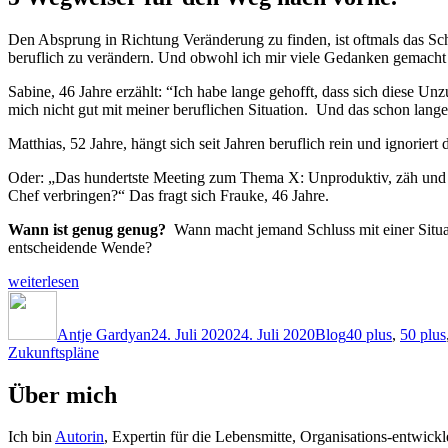
Den Absprung in Richtung Veränderung zu finden, ist oftmals das Schw
beruflich zu verändern. Und obwohl ich mir viele Gedanken gemach
Sabine, 46 Jahre erzählt: “Ich habe lange gehofft, dass sich diese Un
mich nicht gut mit meiner beruflichen Situation. Und das schon lange
Matthias, 52 Jahre, hängt sich seit Jahren beruflich rein und ignorier
Oder: „Das hundertste Meeting zum Thema X: Unproduktiv, zäh und al
Chef verbringen?“ Das fragt sich Frauke, 46 Jahre.
Wann ist genug genug?
Wann macht jemand Schluss mit einer Situatio
entscheidende Wende?
„Findest
weiterlesen
Du
Autor
Veröffentlicht
Kategorien
Schlagwörter
den
am
Absprung?“
Antje Gardyan
24. Juli 2020
24. Juli 2020
Blog
40 plus
,
50 plus
Zukunftspläne
Über mich
Ich bin
Autorin
, Expertin für die Lebensmitte, Organisations-entwic