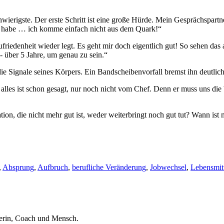
ierigste. Der erste Schritt ist eine große Hürde. Mein Gesprächspartne
t habe … ich komme einfach nicht aus dem Quark!“
zufriedenheit wieder legt. Es geht mir doch eigentlich gut! So sehen das
- über 5 Jahre, um genau zu sein.“
t die Signale seines Körpers. Ein Bandscheibenvorfall bremst ihn deutlich
les ist schon gesagt, nur noch nicht vom Chef. Denn er muss uns die W
n, die nicht mehr gut ist, weder weiterbringt noch gut tut? Wann ist m
,
Absprung
,
Aufbruch
,
berufliche Veränderung
,
Jobwechsel
,
Lebensmit
klerin, Coach und Mensch.