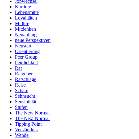
Jobwechsel
Karriere
Lebensmitte
Loyalitäten
Midlife
Mitdenken
Neuanfang
neue Perspektiven
Neustart
Orientierung
Peer Group
Peinlichkeit
Rat
Ratgeber
Ratschläge
Reise
Scham
Sehnsucht
Sensibilität
Stufen
The New Normal
The Next Normal
Tipping Point
Verständnis
Wende