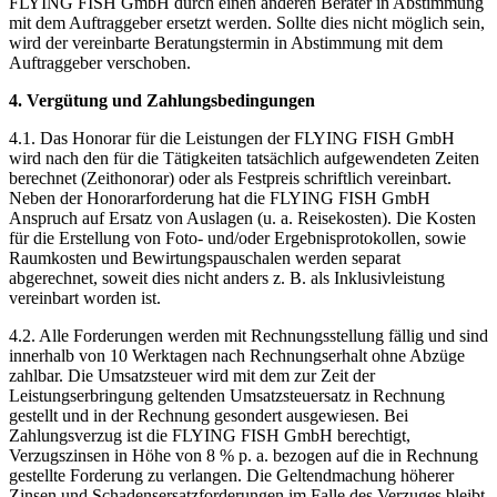
FLYING FISH GmbH durch einen anderen Berater in Abstimmung
mit dem Auftraggeber ersetzt werden. Sollte dies nicht möglich sein,
wird der vereinbarte Beratungstermin in Abstimmung mit dem
Auftraggeber verschoben.
4. Vergütung und Zahlungsbedingungen
4.1. Das Honorar für die Leistungen der FLYING FISH GmbH
wird nach den für die Tätigkeiten tatsächlich aufgewendeten Zeiten
berechnet (Zeithonorar) oder als Festpreis schriftlich vereinbart.
Neben der Honorarforderung hat die FLYING FISH GmbH
Anspruch auf Ersatz von Auslagen (u. a. Reisekosten). Die Kosten
für die Erstellung von Foto- und/oder Ergebnisprotokollen, sowie
Raumkosten und Bewirtungspauschalen werden separat
abgerechnet, soweit dies nicht anders z. B. als Inklusivleistung
vereinbart worden ist.
4.2. Alle Forderungen werden mit Rechnungsstellung fällig und sind
innerhalb von 10 Werktagen nach Rechnungserhalt ohne Abzüge
zahlbar. Die Umsatzsteuer wird mit dem zur Zeit der
Leistungserbringung geltenden Umsatzsteuersatz in Rechnung
gestellt und in der Rechnung gesondert ausgewiesen. Bei
Zahlungsverzug ist die FLYING FISH GmbH berechtigt,
Verzugszinsen in Höhe von 8 % p. a. bezogen auf die in Rechnung
gestellte Forderung zu verlangen. Die Geltendmachung höherer
Zinsen und Schadensersatzforderungen im Falle des Verzuges bleibt