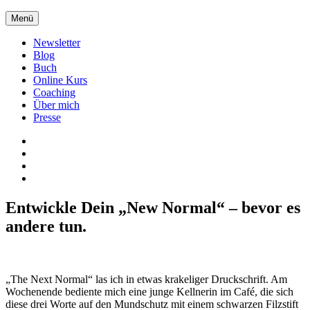
Zum
Menü
Inhalt
springen
Newsletter
Blog
Buch
Online Kurs
Coaching
Über mich
Presse
Xing
LinkedIn
Facebook
twitter
Entwickle Dein „New Normal“ – bevor es
andere tun.
„The Next Normal“ las ich in etwas krakeliger Druckschrift. Am
Wochenende bediente mich eine junge Kellnerin im Café, die sich
diese drei Worte auf den Mundschutz mit einem schwarzen Filzstift