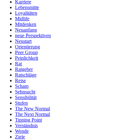
Karriere
Lebensmitte
Loyalitäten
Midlife
Mitdenken
Neuanfang
neue Perspektiven
Neustart
Orientierung
Peer Group
Peinlichkeit
Rat
Ratgeber
Ratschläge
Reise
Scham
Sehnsucht
Sensibilität
Stufen
The New Normal
The Next Normal
Tipping Point
Verständnis
Wende
Ziele