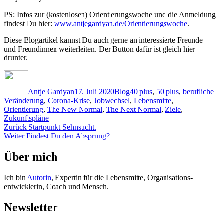
PS: Infos zur (kostenlosen) Orientierungswoche und die Anmeldung
findest Du hier:
www.antjegardyan.de/Orientierungswoche
.
Diese Blogartikel kannst Du auch gerne an interessierte Freunde
und Freundinnen weiterleiten. Der Button dafür ist gleich hier
drunter.
Autor
Veröffentlicht
Kategorien
Schlagwörter
am
Antje Gardyan
17. Juli 2020
Blog
40 plus
,
50 plus
,
berufliche
Veränderung
,
Corona-Krise
,
Jobwechsel
,
Lebensmitte
,
Orientierung
,
The New Normal
,
The Next Normal
,
Ziele
,
Zukunftspläne
Beitragsnavigation
Vorheriger
Zurück
Startpunkt Sehnsucht.
Nächster
Beitrag:
Weiter
Findest Du den Absprung?
Beitrag:
Über mich
Ich bin
Autorin
, Expertin für die Lebensmitte, Organisations-
entwicklerin, Coach und Mensch.
Newsletter