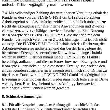
schriftliche Zustimmung der FLYING FISH GmbH kopiert
und/oder Dritten zugänglich gemacht werden.
7.4. Mit vollständiger Zahlung der vereinbarten Vergütung erhält der
Kunde an den von der FLYING FISH GmbH selbst erbrachten
Arbeitsergebnissen das einfache, zeitlich und räumlich unbegrenzte
Recht die Erzeugnisse für ihre interne Anwendungen und Zwecke
einzusetzen, zu vervielfältigen sowie zu bearbeiten. Eine Nutzung
der Konzepte der FLYING FISH GmbH, die über den mit dem
Kunden vertraglich vereinbarten Zweck hinausgeht, ist jedoch nicht
zulässig. Die FLYING FISH GmbH behält sich das Recht vor, die
Arbeitsergebnisse zu archivieren und das bei der Erarbeitung der
betroffenen Erzeugnisse erworbene Know-how uneingeschränkt
weiter zu nutzen. Darüber hinaus ist die FLYING FISH GmbH
berechtigt, aufbauend auf diesem Know-how neue Erzeugnisse und
Konzepte zu entwickeln und diese neuen Erzeugnisse, welche den
an den Kunden ausgelieferten Erzeugnissen ähnlich sind, Dritten zu
überlassen. Dabei wird die FLYING FISH GmbH das Original der
Erzeugnisse oder Kopien davon weder ganz noch teilweise an Dritte
weitergeben. Betriebsgeheimnisse des Auftraggebers sowie die
vereinbarte Vertraulichkeit werden gewahrt.
8. Schlussbestimmungen
8.1. Für alle Ansprüche aus dem Auftrag gilt ausschließlich das
Recht der Bundesrepublik Deutschland unter Ausschluss des