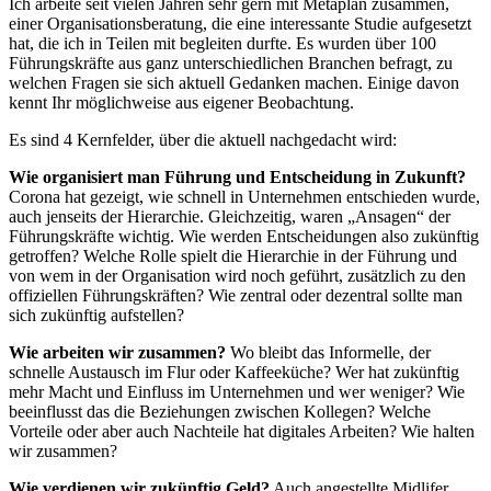
Ich arbeite seit vielen Jahren sehr gern mit Metaplan zusammen,
einer Organisationsberatung, die eine interessante Studie aufgesetzt
hat, die ich in Teilen mit begleiten durfte. Es wurden über 100
Führungskräfte aus ganz unterschiedlichen Branchen befragt, zu
welchen Fragen sie sich aktuell Gedanken machen. Einige davon
kennt Ihr möglichweise aus eigener Beobachtung.
Es sind 4 Kernfelder, über die aktuell nachgedacht wird:
Wie organisiert man Führung und Entscheidung in Zukunft?
Corona hat gezeigt, wie schnell in Unternehmen entschieden wurde,
auch jenseits der Hierarchie. Gleichzeitig, waren „Ansagen“ der
Führungskräfte wichtig. Wie werden Entscheidungen also zukünftig
getroffen? Welche Rolle spielt die Hierarchie in der Führung und
von wem in der Organisation wird noch geführt, zusätzlich zu den
offiziellen Führungskräften? Wie zentral oder dezentral sollte man
sich zukünftig aufstellen?
Wie arbeiten wir zusammen?
Wo bleibt das Informelle, der
schnelle Austausch im Flur oder Kaffeeküche? Wer hat zukünftig
mehr Macht und Einfluss im Unternehmen und wer weniger? Wie
beeinflusst das die Beziehungen zwischen Kollegen? Welche
Vorteile oder aber auch Nachteile hat digitales Arbeiten? Wie halten
wir zusammen?
Wie verdienen wir zukünftig Geld?
Auch angestellte Midlifer