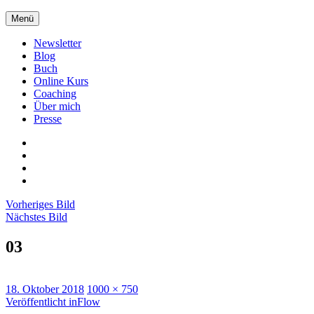
Zum
Menü
Inhalt
springen
Newsletter
Blog
Buch
Online Kurs
Coaching
Über mich
Presse
Xing
LinkedIn
Facebook
twitter
Vorheriges Bild
Nächstes Bild
03
Veröffentlicht
Originalgröße
18. Oktober 2018
1000 × 750
am
Beitragsnavigation
Veröffentlicht in
Flow