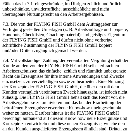
Fällen das in 7.1. eingeschränkte, im Übrigen zeitlich und örtlich
unbeschränkte, unwiderrufliche, ausschließliche und nicht
übertragbare Nutzungsrecht an den Arbeitsergebnissen.
7.3. Die von der FLYING FISH GmbH dem Auftraggeber zur
Verfügung gestellten Unterlagen (z. B. Arbeitsaufträge und -papiere,
Handouts, Checklisten, Coachingmaterial) sind geistiges Eigentum
der FLYING FISH GmbH und dürfen nicht ohne vorherige
schriftliche Zustimmung der FLYING FISH GmbH kopiert
und/oder Dritten zugänglich gemacht werden.
7.4. Mit vollständiger Zahlung der vereinbarten Vergütung erhält der
Kunde an den von der FLYING FISH GmbH selbst erbrachten
Arbeitsergebnissen das einfache, zeitlich und räumlich unbegrenzte
Recht die Erzeugnisse für ihre interne Anwendungen und Zwecke
einzusetzen, zu vervielfältigen sowie zu bearbeiten. Eine Nutzung
der Konzepte der FLYING FISH GmbH, die über den mit dem
Kunden vertraglich vereinbarten Zweck hinausgeht, ist jedoch nicht
zulässig. Die FLYING FISH GmbH behält sich das Recht vor, die
Arbeitsergebnisse zu archivieren und das bei der Erarbeitung der
betroffenen Erzeugnisse erworbene Know-how uneingeschränkt
weiter zu nutzen. Darüber hinaus ist die FLYING FISH GmbH
berechtigt, aufbauend auf diesem Know-how neue Erzeugnisse und
Konzepte zu entwickeln und diese neuen Erzeugnisse, welche den
an den Kunden ausgelieferten Erzeugnissen ähnlich sind, Dritten zu