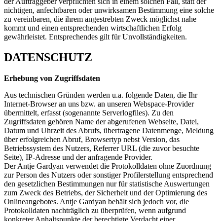
der Auftraggeber verpflichten sich in einem solchen Fall, statt der
nichtigen, anfechtbaren oder unwirksamen Bestimmung eine solche
zu vereinbaren, die ihrem angestrebten Zweck möglichst nahe
kommt und einen entsprechenden wirtschaftlichen Erfolg
gewährleistet. Entsprechendes gilt für Unvollständigkeiten.
DATENSCHUTZ
Erhebung von Zugriffsdaten
Aus technischen Gründen werden u.a. folgende Daten, die Ihr
Internet-Browser an uns bzw. an unseren Webspace-Provider
übermittelt, erfasst (sogenannte Serverlogfiles). Zu den
Zugriffsdaten gehören Name der abgerufenen Webseite, Datei,
Datum und Uhrzeit des Abrufs, übertragene Datenmenge, Meldung
über erfolgreichen Abruf, Browsertyp nebst Version, das
Betriebssystem des Nutzers, Referrer URL (die zuvor besuchte
Seite), IP-Adresse und der anfragende Provider.
Der Antje Gardyan verwendet die Protokolldaten ohne Zuordnung
zur Person des Nutzers oder sonstiger Profilerstellung entsprechend
den gesetzlichen Bestimmungen nur für statistische Auswertungen
zum Zweck des Betriebs, der Sicherheit und der Optimierung des
Onlineangebotes. Antje Gardyan behält sich jedoch vor, die
Protokolldaten nachträglich zu überprüfen, wenn aufgrund
konkreter Anhaltspunkte der berechtigte Verdacht einer