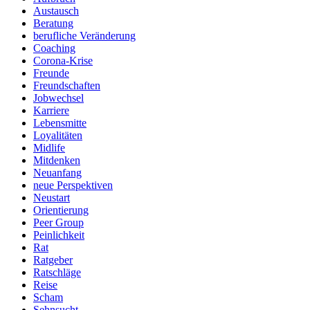
Austausch
Beratung
berufliche Veränderung
Coaching
Corona-Krise
Freunde
Freundschaften
Jobwechsel
Karriere
Lebensmitte
Loyalitäten
Midlife
Mitdenken
Neuanfang
neue Perspektiven
Neustart
Orientierung
Peer Group
Peinlichkeit
Rat
Ratgeber
Ratschläge
Reise
Scham
Sehnsucht