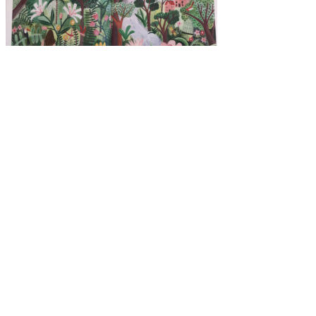
Deine Anmeldung zur kostenlosen Orientierungswoche
*
Vorname
*
Nachname
E-Mail-Adresse:
*
*
Du bekommst zusätzlich meinen kostenlosen Newsletter „Midlife
Navigator“ mit guten Gedanken, Anregungen und Tipps, die Dich