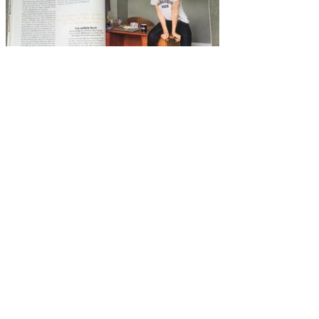
Deine Anmeldung zur kostenlosen Orientierungswoche
*
Vorname
*
Nachname
E-Mail-Adresse:
*
*
Du bekommst zusätzlich meinen kostenlosen Newsletter „Midlife
Navigator“ mit guten Gedanken, Anregungen und Tipps, die Dich