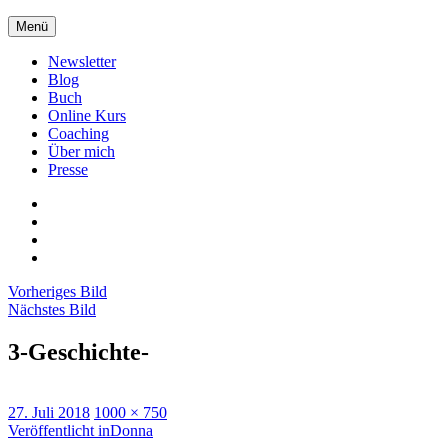
Zum
Menü
Inhalt
springen
Newsletter
Blog
Buch
Online Kurs
Coaching
Über mich
Presse
Xing
LinkedIn
Facebook
twitter
Vorheriges Bild
Nächstes Bild
3-Geschichte-
Veröffentlicht
Originalgröße
27. Juli 2018
1000 × 750
am
Beitragsnavigation
Veröffentlicht in
Donna