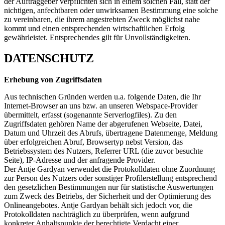
der Auftraggeber verpflichten sich in einem solchen Fall, statt der
nichtigen, anfechtbaren oder unwirksamen Bestimmung eine solche
zu vereinbaren, die ihrem angestrebten Zweck möglichst nahe
kommt und einen entsprechenden wirtschaftlichen Erfolg
gewährleistet. Entsprechendes gilt für Unvollständigkeiten.
DATENSCHUTZ
Erhebung von Zugriffsdaten
Aus technischen Gründen werden u.a. folgende Daten, die Ihr
Internet-Browser an uns bzw. an unseren Webspace-Provider
übermittelt, erfasst (sogenannte Serverlogfiles). Zu den
Zugriffsdaten gehören Name der abgerufenen Webseite, Datei,
Datum und Uhrzeit des Abrufs, übertragene Datenmenge, Meldung
über erfolgreichen Abruf, Browsertyp nebst Version, das
Betriebssystem des Nutzers, Referrer URL (die zuvor besuchte
Seite), IP-Adresse und der anfragende Provider.
Der Antje Gardyan verwendet die Protokolldaten ohne Zuordnung
zur Person des Nutzers oder sonstiger Profilerstellung entsprechend
den gesetzlichen Bestimmungen nur für statistische Auswertungen
zum Zweck des Betriebs, der Sicherheit und der Optimierung des
Onlineangebotes. Antje Gardyan behält sich jedoch vor, die
Protokolldaten nachträglich zu überprüfen, wenn aufgrund
konkreter Anhaltspunkte der berechtigte Verdacht einer