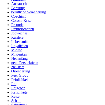
Austausch
Beratung
berufliche Veränderung
Coaching
Corona-Krise
Freunde
Freundschaften
Jobwechsel
Karriere
Lebensmitte
Loyalitäten
Midlife
Mitdenken
Neuanfang
neue Perspektiven
Neustart
Orientierung
Peer Group
Peinlichkeit
Rat
Ratgeber
Ratschläge
Reise
Scham
Sehnsucht