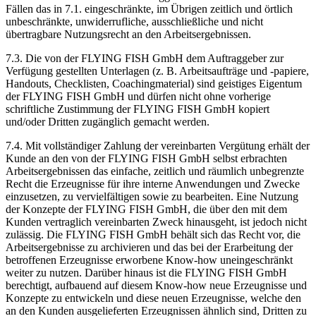
Fällen das in 7.1. eingeschränkte, im Übrigen zeitlich und örtlich
unbeschränkte, unwiderrufliche, ausschließliche und nicht
übertragbare Nutzungsrecht an den Arbeitsergebnissen.
7.3. Die von der FLYING FISH GmbH dem Auftraggeber zur
Verfügung gestellten Unterlagen (z. B. Arbeitsaufträge und -papiere,
Handouts, Checklisten, Coachingmaterial) sind geistiges Eigentum
der FLYING FISH GmbH und dürfen nicht ohne vorherige
schriftliche Zustimmung der FLYING FISH GmbH kopiert
und/oder Dritten zugänglich gemacht werden.
7.4. Mit vollständiger Zahlung der vereinbarten Vergütung erhält der
Kunde an den von der FLYING FISH GmbH selbst erbrachten
Arbeitsergebnissen das einfache, zeitlich und räumlich unbegrenzte
Recht die Erzeugnisse für ihre interne Anwendungen und Zwecke
einzusetzen, zu vervielfältigen sowie zu bearbeiten. Eine Nutzung
der Konzepte der FLYING FISH GmbH, die über den mit dem
Kunden vertraglich vereinbarten Zweck hinausgeht, ist jedoch nicht
zulässig. Die FLYING FISH GmbH behält sich das Recht vor, die
Arbeitsergebnisse zu archivieren und das bei der Erarbeitung der
betroffenen Erzeugnisse erworbene Know-how uneingeschränkt
weiter zu nutzen. Darüber hinaus ist die FLYING FISH GmbH
berechtigt, aufbauend auf diesem Know-how neue Erzeugnisse und
Konzepte zu entwickeln und diese neuen Erzeugnisse, welche den
an den Kunden ausgelieferten Erzeugnissen ähnlich sind, Dritten zu