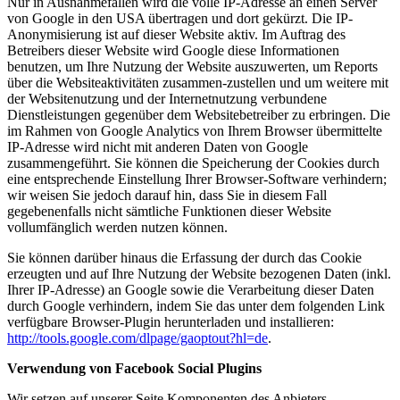
Nur in Ausnahmefällen wird die volle IP-Adresse an einen Server
von Google in den USA übertragen und dort gekürzt. Die IP-
Anonymisierung ist auf dieser Website aktiv. Im Auftrag des
Betreibers dieser Website wird Google diese Informationen
benutzen, um Ihre Nutzung der Website auszuwerten, um Reports
über die Websiteaktivitäten zusammen-zustellen und um weitere mit
der Websitenutzung und der Internetnutzung verbundene
Dienstleistungen gegenüber dem Websitebetreiber zu erbringen. Die
im Rahmen von Google Analytics von Ihrem Browser übermittelte
IP-Adresse wird nicht mit anderen Daten von Google
zusammengeführt. Sie können die Speicherung der Cookies durch
eine entsprechende Einstellung Ihrer Browser-Software verhindern;
wir weisen Sie jedoch darauf hin, dass Sie in diesem Fall
gegebenenfalls nicht sämtliche Funktionen dieser Website
vollumfänglich werden nutzen können.
Sie können darüber hinaus die Erfassung der durch das Cookie
erzeugten und auf Ihre Nutzung der Website bezogenen Daten (inkl.
Ihrer IP-Adresse) an Google sowie die Verarbeitung dieser Daten
durch Google verhindern, indem Sie das unter dem folgenden Link
verfügbare Browser-Plugin herunterladen und installieren:
http://tools.google.com/dlpage/gaoptout?hl=de
.
Verwendung von Facebook Social Plugins
Wir setzen auf unserer Seite Komponenten des Anbieters