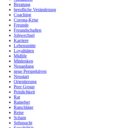
Beratung
berufliche Veränderung
Coaching
Corona-Krise
Freunde
Freundschaften
Jobwechsel
Karriere
Lebensmitte
Loyalitäten
Midlife
Mitdenken
Neuanfang
neue Perspektiven
Neustart
Orientierung
Peer Group
Peinlichkeit
Rat
Ratgeber
Ratschläge
Reise
Scham
Sehnsucht
Sensibilität