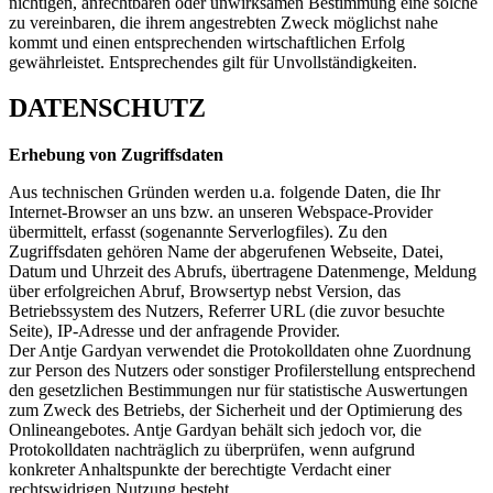
nichtigen, anfechtbaren oder unwirksamen Bestimmung eine solche
zu vereinbaren, die ihrem angestrebten Zweck möglichst nahe
kommt und einen entsprechenden wirtschaftlichen Erfolg
gewährleistet. Entsprechendes gilt für Unvollständigkeiten.
DATENSCHUTZ
Erhebung von Zugriffsdaten
Aus technischen Gründen werden u.a. folgende Daten, die Ihr
Internet-Browser an uns bzw. an unseren Webspace-Provider
übermittelt, erfasst (sogenannte Serverlogfiles). Zu den
Zugriffsdaten gehören Name der abgerufenen Webseite, Datei,
Datum und Uhrzeit des Abrufs, übertragene Datenmenge, Meldung
über erfolgreichen Abruf, Browsertyp nebst Version, das
Betriebssystem des Nutzers, Referrer URL (die zuvor besuchte
Seite), IP-Adresse und der anfragende Provider.
Der Antje Gardyan verwendet die Protokolldaten ohne Zuordnung
zur Person des Nutzers oder sonstiger Profilerstellung entsprechend
den gesetzlichen Bestimmungen nur für statistische Auswertungen
zum Zweck des Betriebs, der Sicherheit und der Optimierung des
Onlineangebotes. Antje Gardyan behält sich jedoch vor, die
Protokolldaten nachträglich zu überprüfen, wenn aufgrund
konkreter Anhaltspunkte der berechtigte Verdacht einer
rechtswidrigen Nutzung besteht.