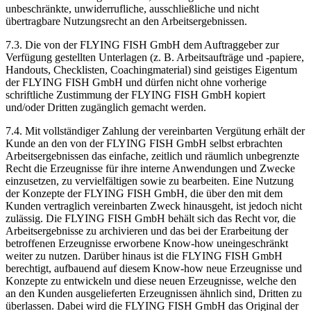
unbeschränkte, unwiderrufliche, ausschließliche und nicht
übertragbare Nutzungsrecht an den Arbeitsergebnissen.
7.3. Die von der FLYING FISH GmbH dem Auftraggeber zur
Verfügung gestellten Unterlagen (z. B. Arbeitsaufträge und -papiere,
Handouts, Checklisten, Coachingmaterial) sind geistiges Eigentum
der FLYING FISH GmbH und dürfen nicht ohne vorherige
schriftliche Zustimmung der FLYING FISH GmbH kopiert
und/oder Dritten zugänglich gemacht werden.
7.4. Mit vollständiger Zahlung der vereinbarten Vergütung erhält der
Kunde an den von der FLYING FISH GmbH selbst erbrachten
Arbeitsergebnissen das einfache, zeitlich und räumlich unbegrenzte
Recht die Erzeugnisse für ihre interne Anwendungen und Zwecke
einzusetzen, zu vervielfältigen sowie zu bearbeiten. Eine Nutzung
der Konzepte der FLYING FISH GmbH, die über den mit dem
Kunden vertraglich vereinbarten Zweck hinausgeht, ist jedoch nicht
zulässig. Die FLYING FISH GmbH behält sich das Recht vor, die
Arbeitsergebnisse zu archivieren und das bei der Erarbeitung der
betroffenen Erzeugnisse erworbene Know-how uneingeschränkt
weiter zu nutzen. Darüber hinaus ist die FLYING FISH GmbH
berechtigt, aufbauend auf diesem Know-how neue Erzeugnisse und
Konzepte zu entwickeln und diese neuen Erzeugnisse, welche den
an den Kunden ausgelieferten Erzeugnissen ähnlich sind, Dritten zu
überlassen. Dabei wird die FLYING FISH GmbH das Original der