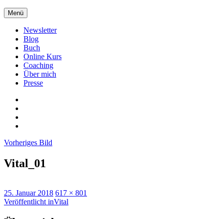
Zum
Menü
Inhalt
springen
Newsletter
Blog
Buch
Online Kurs
Coaching
Über mich
Presse
Xing
LinkedIn
Facebook
twitter
Vorheriges Bild
Vital_01
Veröffentlicht
Originalgröße
25. Januar 2018
617 × 801
am
Beitragsnavigation
Veröffentlicht in
Vital