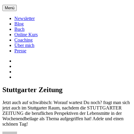
Zum
Menü
Inhalt
springen
Newsletter
Blog
Buch
Online Kurs
Coaching
Über mich
Presse
Xing
LinkedIn
Facebook
twitter
Stuttgarter Zeitung
Jetzt auch auf schwäbisch: Worauf wartest Du noch? fragt man sich
jetzt auch im Stuttgarter Raum, nachdem die STUTTGARTER
ZEITUNG die beruflichen Perspektiven der Lebensmitte in der
Wochenendbeilage als Thema aufgegriffen hat! Adele und einen
schönen Tag!
Autor
Veröffentlicht
Kategorien