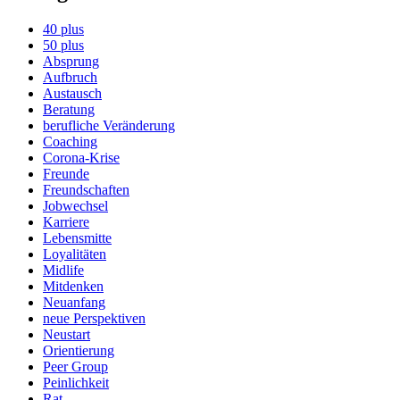
40 plus
50 plus
Absprung
Aufbruch
Austausch
Beratung
berufliche Veränderung
Coaching
Corona-Krise
Freunde
Freundschaften
Jobwechsel
Karriere
Lebensmitte
Loyalitäten
Midlife
Mitdenken
Neuanfang
neue Perspektiven
Neustart
Orientierung
Peer Group
Peinlichkeit
Rat