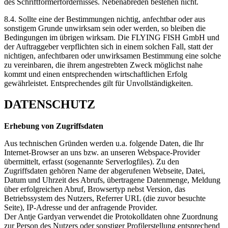
des Schriftformerfordernisses. Nebenabreden bestehen nicht.
8.4. Sollte eine der Bestimmungen nichtig, anfechtbar oder aus
sonstigem Grunde unwirksam sein oder werden, so bleiben die
Bedingungen im übrigen wirksam. Die FLYING FISH GmbH und
der Auftraggeber verpflichten sich in einem solchen Fall, statt der
nichtigen, anfechtbaren oder unwirksamen Bestimmung eine solche
zu vereinbaren, die ihrem angestrebten Zweck möglichst nahe
kommt und einen entsprechenden wirtschaftlichen Erfolg
gewährleistet. Entsprechendes gilt für Unvollständigkeiten.
DATENSCHUTZ
Erhebung von Zugriffsdaten
Aus technischen Gründen werden u.a. folgende Daten, die Ihr
Internet-Browser an uns bzw. an unseren Webspace-Provider
übermittelt, erfasst (sogenannte Serverlogfiles). Zu den
Zugriffsdaten gehören Name der abgerufenen Webseite, Datei,
Datum und Uhrzeit des Abrufs, übertragene Datenmenge, Meldung
über erfolgreichen Abruf, Browsertyp nebst Version, das
Betriebssystem des Nutzers, Referrer URL (die zuvor besuchte
Seite), IP-Adresse und der anfragende Provider.
Der Antje Gardyan verwendet die Protokolldaten ohne Zuordnung
zur Person des Nutzers oder sonstiger Profilerstellung entsprechend