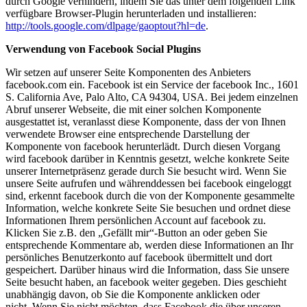
durch Google verhindern, indem Sie das unter dem folgenden Link
verfügbare Browser-Plugin herunterladen und installieren:
http://tools.google.com/dlpage/gaoptout?hl=de
.
Verwendung von Facebook Social Plugins
Wir setzen auf unserer Seite Komponenten des Anbieters
facebook.com ein. Facebook ist ein Service der facebook Inc., 1601
S. California Ave, Palo Alto, CA 94304, USA. Bei jedem einzelnen
Abruf unserer Webseite, die mit einer solchen Komponente
ausgestattet ist, veranlasst diese Komponente, dass der von Ihnen
verwendete Browser eine entsprechende Darstellung der
Komponente von facebook herunterlädt. Durch diesen Vorgang
wird facebook darüber in Kenntnis gesetzt, welche konkrete Seite
unserer Internetpräsenz gerade durch Sie besucht wird. Wenn Sie
unsere Seite aufrufen und währenddessen bei facebook eingeloggt
sind, erkennt facebook durch die von der Komponente gesammelte
Information, welche konkrete Seite Sie besuchen und ordnet diese
Informationen Ihrem persönlichen Account auf facebook zu.
Klicken Sie z.B. den „Gefällt mir“-Button an oder geben Sie
entsprechende Kommentare ab, werden diese Informationen an Ihr
persönliches Benutzerkonto auf facebook übermittelt und dort
gespeichert. Darüber hinaus wird die Information, dass Sie unsere
Seite besucht haben, an facebook weiter gegeben. Dies geschieht
unabhängig davon, ob Sie die Komponente anklicken oder
nicht.
Wenn Sie nicht möchten, dass Facebook die über unseren