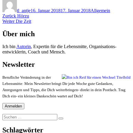
am
tl_antje
16. Januar 2018
17. Januar 2018
Allgemein
Beitragsnavigation
Vorheriger
Zurück
Hörzu
Nächster
Beitrag:
Weiter
Die Zeit
Beitrag:
Über mich
Ich bin
Autorin
, Expertin für die Lebensmitte, Organisations-
entwicklerin, Coach und Mensch.
Newsletter
Berufliche Veränderung in der
Lebensmitte: Mein Newsletter bringt Dir jede Woche gute Gedanken,
Anregungen und Tipps, die Dich weiterbringen- direkt in dein Postfach. Trag
Dich ein- ein kleines Dankeschön wartet auf Dich!
Suchen
Suchen
nach:
Schlagwörter