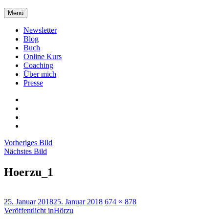
Zum
Menü
Inhalt
springen
Newsletter
Blog
Buch
Online Kurs
Coaching
Über mich
Presse
Xing
LinkedIn
Facebook
twitter
Vorheriges Bild
Nächstes Bild
Hoerzu_1
Veröffentlicht
Originalgröße
25. Januar 2018
25. Januar 2018
674 × 878
am
Beitragsnavigation
Veröffentlicht in
Hörzu