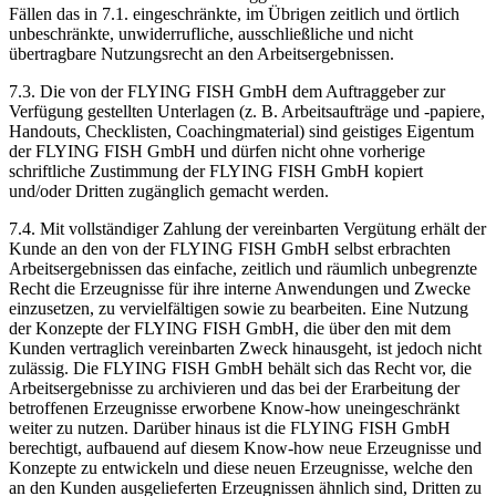
Fällen das in 7.1. eingeschränkte, im Übrigen zeitlich und örtlich
unbeschränkte, unwiderrufliche, ausschließliche und nicht
übertragbare Nutzungsrecht an den Arbeitsergebnissen.
7.3. Die von der FLYING FISH GmbH dem Auftraggeber zur
Verfügung gestellten Unterlagen (z. B. Arbeitsaufträge und -papiere,
Handouts, Checklisten, Coachingmaterial) sind geistiges Eigentum
der FLYING FISH GmbH und dürfen nicht ohne vorherige
schriftliche Zustimmung der FLYING FISH GmbH kopiert
und/oder Dritten zugänglich gemacht werden.
7.4. Mit vollständiger Zahlung der vereinbarten Vergütung erhält der
Kunde an den von der FLYING FISH GmbH selbst erbrachten
Arbeitsergebnissen das einfache, zeitlich und räumlich unbegrenzte
Recht die Erzeugnisse für ihre interne Anwendungen und Zwecke
einzusetzen, zu vervielfältigen sowie zu bearbeiten. Eine Nutzung
der Konzepte der FLYING FISH GmbH, die über den mit dem
Kunden vertraglich vereinbarten Zweck hinausgeht, ist jedoch nicht
zulässig. Die FLYING FISH GmbH behält sich das Recht vor, die
Arbeitsergebnisse zu archivieren und das bei der Erarbeitung der
betroffenen Erzeugnisse erworbene Know-how uneingeschränkt
weiter zu nutzen. Darüber hinaus ist die FLYING FISH GmbH
berechtigt, aufbauend auf diesem Know-how neue Erzeugnisse und
Konzepte zu entwickeln und diese neuen Erzeugnisse, welche den
an den Kunden ausgelieferten Erzeugnissen ähnlich sind, Dritten zu