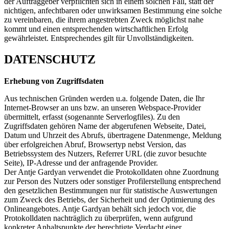
der Auftraggeber verpflichten sich in einem solchen Fall, statt der
nichtigen, anfechtbaren oder unwirksamen Bestimmung eine solche
zu vereinbaren, die ihrem angestrebten Zweck möglichst nahe
kommt und einen entsprechenden wirtschaftlichen Erfolg
gewährleistet. Entsprechendes gilt für Unvollständigkeiten.
DATENSCHUTZ
Erhebung von Zugriffsdaten
Aus technischen Gründen werden u.a. folgende Daten, die Ihr
Internet-Browser an uns bzw. an unseren Webspace-Provider
übermittelt, erfasst (sogenannte Serverlogfiles). Zu den
Zugriffsdaten gehören Name der abgerufenen Webseite, Datei,
Datum und Uhrzeit des Abrufs, übertragene Datenmenge, Meldung
über erfolgreichen Abruf, Browsertyp nebst Version, das
Betriebssystem des Nutzers, Referrer URL (die zuvor besuchte
Seite), IP-Adresse und der anfragende Provider.
Der Antje Gardyan verwendet die Protokolldaten ohne Zuordnung
zur Person des Nutzers oder sonstiger Profilerstellung entsprechend
den gesetzlichen Bestimmungen nur für statistische Auswertungen
zum Zweck des Betriebs, der Sicherheit und der Optimierung des
Onlineangebotes. Antje Gardyan behält sich jedoch vor, die
Protokolldaten nachträglich zu überprüfen, wenn aufgrund
konkreter Anhaltspunkte der berechtigte Verdacht einer