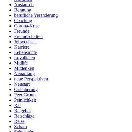
Austausch
Beratung
berufliche Veränderung
Coaching
Corona-Krise
Freunde
Freundschaften
Jobwechsel
Karriere
Lebensmitte
Loyalitäten
Midlife
Mitdenken
Neuanfang
neue Perspektiven
Neustart
Orientierung
Peer Group
Peinlichkeit
Rat
Ratgeber
Ratschläge
Reise
Scham
Sehnsucht