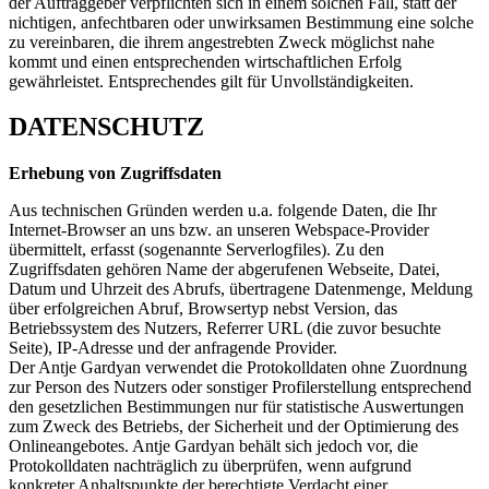
der Auftraggeber verpflichten sich in einem solchen Fall, statt der
nichtigen, anfechtbaren oder unwirksamen Bestimmung eine solche
zu vereinbaren, die ihrem angestrebten Zweck möglichst nahe
kommt und einen entsprechenden wirtschaftlichen Erfolg
gewährleistet. Entsprechendes gilt für Unvollständigkeiten.
DATENSCHUTZ
Erhebung von Zugriffsdaten
Aus technischen Gründen werden u.a. folgende Daten, die Ihr
Internet-Browser an uns bzw. an unseren Webspace-Provider
übermittelt, erfasst (sogenannte Serverlogfiles). Zu den
Zugriffsdaten gehören Name der abgerufenen Webseite, Datei,
Datum und Uhrzeit des Abrufs, übertragene Datenmenge, Meldung
über erfolgreichen Abruf, Browsertyp nebst Version, das
Betriebssystem des Nutzers, Referrer URL (die zuvor besuchte
Seite), IP-Adresse und der anfragende Provider.
Der Antje Gardyan verwendet die Protokolldaten ohne Zuordnung
zur Person des Nutzers oder sonstiger Profilerstellung entsprechend
den gesetzlichen Bestimmungen nur für statistische Auswertungen
zum Zweck des Betriebs, der Sicherheit und der Optimierung des
Onlineangebotes. Antje Gardyan behält sich jedoch vor, die
Protokolldaten nachträglich zu überprüfen, wenn aufgrund
konkreter Anhaltspunkte der berechtigte Verdacht einer