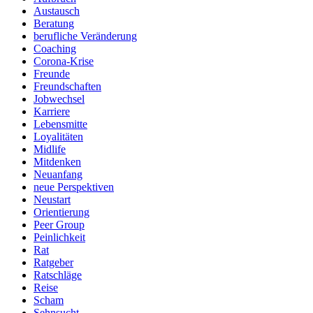
Austausch
Beratung
berufliche Veränderung
Coaching
Corona-Krise
Freunde
Freundschaften
Jobwechsel
Karriere
Lebensmitte
Loyalitäten
Midlife
Mitdenken
Neuanfang
neue Perspektiven
Neustart
Orientierung
Peer Group
Peinlichkeit
Rat
Ratgeber
Ratschläge
Reise
Scham
Sehnsucht