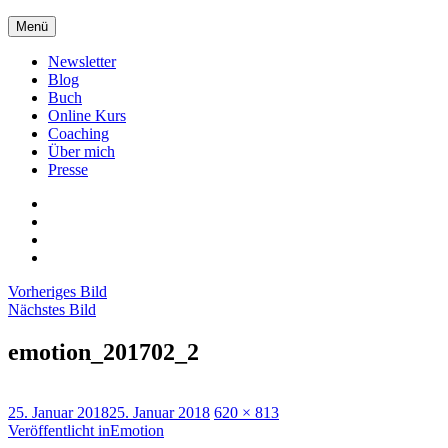
Zum
Menü
Inhalt
springen
Newsletter
Blog
Buch
Online Kurs
Coaching
Über mich
Presse
Xing
LinkedIn
Facebook
twitter
Vorheriges Bild
Nächstes Bild
emotion_201702_2
Veröffentlicht
Originalgröße
25. Januar 2018
25. Januar 2018
620 × 813
am
Beitragsnavigation
Veröffentlicht in
Emotion