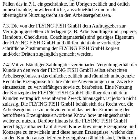
Fällen das in 7.1. eingeschränkte, im Übrigen zeitlich und örtlich
unbeschränkte, unwiderrufliche, ausschließliche und nicht
übertragbare Nutzungsrecht an den Arbeitsergebnissen.
7.3. Die von der FLYING FISH GmbH dem Auftraggeber zur
Verfügung gestellten Unterlagen (z. B. Arbeitsaufträge und -papiere,
Handouts, Checklisten, Coachingmaterial) sind geistiges Eigentum
der FLYING FISH GmbH und dürfen nicht ohne vorherige
schriftliche Zustimmung der FLYING FISH GmbH kopiert
und/oder Dritten zugänglich gemacht werden.
7.4. Mit vollständiger Zahlung der vereinbarten Vergütung erhält der
Kunde an den von der FLYING FISH GmbH selbst erbrachten
Arbeitsergebnissen das einfache, zeitlich und räumlich unbegrenzte
Recht die Erzeugnisse für ihre interne Anwendungen und Zwecke
einzusetzen, zu vervielfältigen sowie zu bearbeiten. Eine Nutzung
der Konzepte der FLYING FISH GmbH, die über den mit dem
Kunden vertraglich vereinbarten Zweck hinausgeht, ist jedoch nicht
zulässig. Die FLYING FISH GmbH behält sich das Recht vor, die
Arbeitsergebnisse zu archivieren und das bei der Erarbeitung der
betroffenen Erzeugnisse erworbene Know-how uneingeschränkt
weiter zu nutzen. Darüber hinaus ist die FLYING FISH GmbH
berechtigt, aufbauend auf diesem Know-how neue Erzeugnisse und
Konzepte zu entwickeln und diese neuen Erzeugnisse, welche den
an den Kunden ausgelieferten Erzeugnissen ähnlich sind, Dritten zu