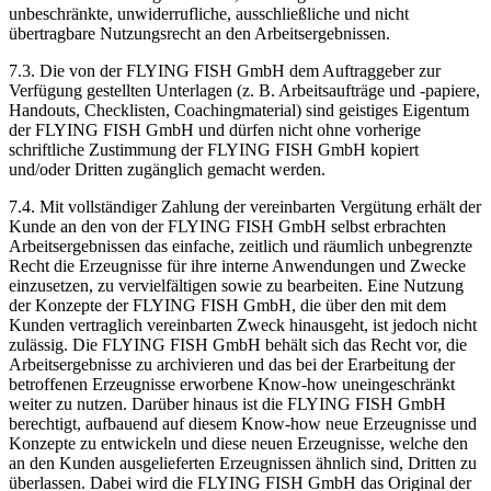
unbeschränkte, unwiderrufliche, ausschließliche und nicht
übertragbare Nutzungsrecht an den Arbeitsergebnissen.
7.3. Die von der FLYING FISH GmbH dem Auftraggeber zur
Verfügung gestellten Unterlagen (z. B. Arbeitsaufträge und -papiere,
Handouts, Checklisten, Coachingmaterial) sind geistiges Eigentum
der FLYING FISH GmbH und dürfen nicht ohne vorherige
schriftliche Zustimmung der FLYING FISH GmbH kopiert
und/oder Dritten zugänglich gemacht werden.
7.4. Mit vollständiger Zahlung der vereinbarten Vergütung erhält der
Kunde an den von der FLYING FISH GmbH selbst erbrachten
Arbeitsergebnissen das einfache, zeitlich und räumlich unbegrenzte
Recht die Erzeugnisse für ihre interne Anwendungen und Zwecke
einzusetzen, zu vervielfältigen sowie zu bearbeiten. Eine Nutzung
der Konzepte der FLYING FISH GmbH, die über den mit dem
Kunden vertraglich vereinbarten Zweck hinausgeht, ist jedoch nicht
zulässig. Die FLYING FISH GmbH behält sich das Recht vor, die
Arbeitsergebnisse zu archivieren und das bei der Erarbeitung der
betroffenen Erzeugnisse erworbene Know-how uneingeschränkt
weiter zu nutzen. Darüber hinaus ist die FLYING FISH GmbH
berechtigt, aufbauend auf diesem Know-how neue Erzeugnisse und
Konzepte zu entwickeln und diese neuen Erzeugnisse, welche den
an den Kunden ausgelieferten Erzeugnissen ähnlich sind, Dritten zu
überlassen. Dabei wird die FLYING FISH GmbH das Original der