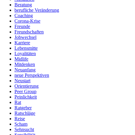
Beratung
berufliche Veränderung
Coaching
Corona-Krise
Freunde
Freundschaften
Jobwechsel
Karriere
Lebensmitte
Loyalitäten
Midlife
Mitdenken
Neuanfang
neue Perspektiven
Neustart
Orientierung
Peer Group
Peinlichkeit
Rat
Ratgeber
Ratschläge
Reise
Scham
Sehnsucht
Sensibilität