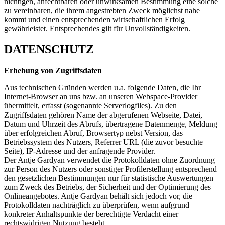
nichtigen, anfechtbaren oder unwirksamen Bestimmung eine solche
zu vereinbaren, die ihrem angestrebten Zweck möglichst nahe
kommt und einen entsprechenden wirtschaftlichen Erfolg
gewährleistet. Entsprechendes gilt für Unvollständigkeiten.
DATENSCHUTZ
Erhebung von Zugriffsdaten
Aus technischen Gründen werden u.a. folgende Daten, die Ihr
Internet-Browser an uns bzw. an unseren Webspace-Provider
übermittelt, erfasst (sogenannte Serverlogfiles). Zu den
Zugriffsdaten gehören Name der abgerufenen Webseite, Datei,
Datum und Uhrzeit des Abrufs, übertragene Datenmenge, Meldung
über erfolgreichen Abruf, Browsertyp nebst Version, das
Betriebssystem des Nutzers, Referrer URL (die zuvor besuchte
Seite), IP-Adresse und der anfragende Provider.
Der Antje Gardyan verwendet die Protokolldaten ohne Zuordnung
zur Person des Nutzers oder sonstiger Profilerstellung entsprechend
den gesetzlichen Bestimmungen nur für statistische Auswertungen
zum Zweck des Betriebs, der Sicherheit und der Optimierung des
Onlineangebotes. Antje Gardyan behält sich jedoch vor, die
Protokolldaten nachträglich zu überprüfen, wenn aufgrund
konkreter Anhaltspunkte der berechtigte Verdacht einer
rechtswidrigen Nutzung besteht.