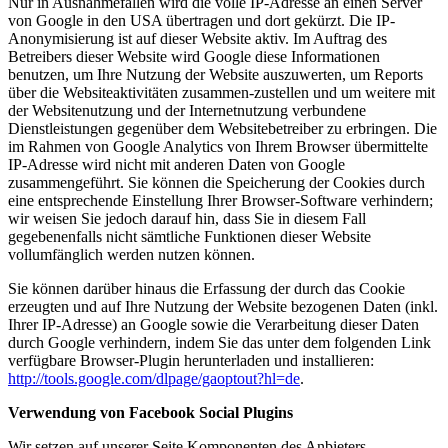
Nur in Ausnahmefällen wird die volle IP-Adresse an einen Server
von Google in den USA übertragen und dort gekürzt. Die IP-
Anonymisierung ist auf dieser Website aktiv. Im Auftrag des
Betreibers dieser Website wird Google diese Informationen
benutzen, um Ihre Nutzung der Website auszuwerten, um Reports
über die Websiteaktivitäten zusammen-zustellen und um weitere mit
der Websitenutzung und der Internetnutzung verbundene
Dienstleistungen gegenüber dem Websitebetreiber zu erbringen. Die
im Rahmen von Google Analytics von Ihrem Browser übermittelte
IP-Adresse wird nicht mit anderen Daten von Google
zusammengeführt. Sie können die Speicherung der Cookies durch
eine entsprechende Einstellung Ihrer Browser-Software verhindern;
wir weisen Sie jedoch darauf hin, dass Sie in diesem Fall
gegebenenfalls nicht sämtliche Funktionen dieser Website
vollumfänglich werden nutzen können.
Sie können darüber hinaus die Erfassung der durch das Cookie
erzeugten und auf Ihre Nutzung der Website bezogenen Daten (inkl.
Ihrer IP-Adresse) an Google sowie die Verarbeitung dieser Daten
durch Google verhindern, indem Sie das unter dem folgenden Link
verfügbare Browser-Plugin herunterladen und installieren:
http://tools.google.com/dlpage/gaoptout?hl=de
.
Verwendung von Facebook Social Plugins
Wir setzen auf unserer Seite Komponenten des Anbieters