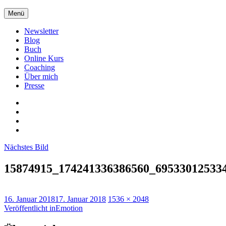
Zum
Menü
Inhalt
springen
Newsletter
Blog
Buch
Online Kurs
Coaching
Über mich
Presse
Xing
LinkedIn
Facebook
twitter
Nächstes Bild
15874915_174241336386560_69533012533
Veröffentlicht
Originalgröße
16. Januar 2018
17. Januar 2018
1536 × 2048
am
Beitragsnavigation
Veröffentlicht in
Emotion