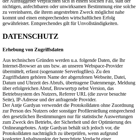
der Auftraggeber verpflichten sich in einem solchen Fall, statt der
nichtigen, anfechtbaren oder unwirksamen Bestimmung eine solche
zu vereinbaren, die ihrem angestrebten Zweck möglichst nahe
kommt und einen entsprechenden wirtschaftlichen Erfolg
gewährleistet. Entsprechendes gilt für Unvollständigkeiten.
DATENSCHUTZ
Erhebung von Zugriffsdaten
Aus technischen Gründen werden u.a. folgende Daten, die Ihr
Internet-Browser an uns bzw. an unseren Webspace-Provider
übermittelt, erfasst (sogenannte Serverlogfiles). Zu den
Zugriffsdaten gehören Name der abgerufenen Webseite, Datei,
Datum und Uhrzeit des Abrufs, übertragene Datenmenge, Meldung
über erfolgreichen Abruf, Browsertyp nebst Version, das
Betriebssystem des Nutzers, Referrer URL (die zuvor besuchte
Seite), IP-Adresse und der anfragende Provider.
Der Antje Gardyan verwendet die Protokolldaten ohne Zuordnung
zur Person des Nutzers oder sonstiger Profilerstellung entsprechend
den gesetzlichen Bestimmungen nur für statistische Auswertungen
zum Zweck des Betriebs, der Sicherheit und der Optimierung des
Onlineangebotes. Antje Gardyan behält sich jedoch vor, die
Protokolldaten nachträglich zu überprüfen, wenn aufgrund
konkreter Anhaltspunkte der berechtigte Verdacht einer