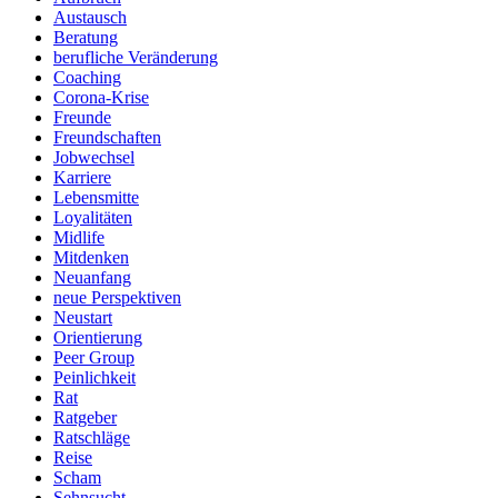
Austausch
Beratung
berufliche Veränderung
Coaching
Corona-Krise
Freunde
Freundschaften
Jobwechsel
Karriere
Lebensmitte
Loyalitäten
Midlife
Mitdenken
Neuanfang
neue Perspektiven
Neustart
Orientierung
Peer Group
Peinlichkeit
Rat
Ratgeber
Ratschläge
Reise
Scham
Sehnsucht