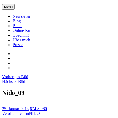
Zum
Menü
Inhalt
springen
Newsletter
Blog
Buch
Online Kurs
Coaching
Über mich
Presse
Xing
LinkedIn
Facebook
twitter
Vorheriges Bild
Nächstes Bild
Nido_09
Veröffentlicht
Originalgröße
25. Januar 2018
674 × 960
am
Beitragsnavigation
Veröffentlicht in
NIDO