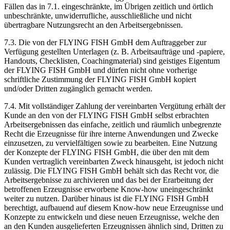
Fällen das in 7.1. eingeschränkte, im Übrigen zeitlich und örtlich
unbeschränkte, unwiderrufliche, ausschließliche und nicht
übertragbare Nutzungsrecht an den Arbeitsergebnissen.
7.3. Die von der FLYING FISH GmbH dem Auftraggeber zur
Verfügung gestellten Unterlagen (z. B. Arbeitsaufträge und -papiere,
Handouts, Checklisten, Coachingmaterial) sind geistiges Eigentum
der FLYING FISH GmbH und dürfen nicht ohne vorherige
schriftliche Zustimmung der FLYING FISH GmbH kopiert
und/oder Dritten zugänglich gemacht werden.
7.4. Mit vollständiger Zahlung der vereinbarten Vergütung erhält der
Kunde an den von der FLYING FISH GmbH selbst erbrachten
Arbeitsergebnissen das einfache, zeitlich und räumlich unbegrenzte
Recht die Erzeugnisse für ihre interne Anwendungen und Zwecke
einzusetzen, zu vervielfältigen sowie zu bearbeiten. Eine Nutzung
der Konzepte der FLYING FISH GmbH, die über den mit dem
Kunden vertraglich vereinbarten Zweck hinausgeht, ist jedoch nicht
zulässig. Die FLYING FISH GmbH behält sich das Recht vor, die
Arbeitsergebnisse zu archivieren und das bei der Erarbeitung der
betroffenen Erzeugnisse erworbene Know-how uneingeschränkt
weiter zu nutzen. Darüber hinaus ist die FLYING FISH GmbH
berechtigt, aufbauend auf diesem Know-how neue Erzeugnisse und
Konzepte zu entwickeln und diese neuen Erzeugnisse, welche den
an den Kunden ausgelieferten Erzeugnissen ähnlich sind, Dritten zu