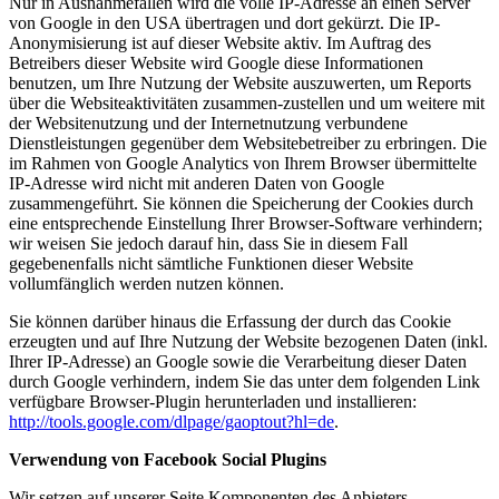
Nur in Ausnahmefällen wird die volle IP-Adresse an einen Server
von Google in den USA übertragen und dort gekürzt. Die IP-
Anonymisierung ist auf dieser Website aktiv. Im Auftrag des
Betreibers dieser Website wird Google diese Informationen
benutzen, um Ihre Nutzung der Website auszuwerten, um Reports
über die Websiteaktivitäten zusammen-zustellen und um weitere mit
der Websitenutzung und der Internetnutzung verbundene
Dienstleistungen gegenüber dem Websitebetreiber zu erbringen. Die
im Rahmen von Google Analytics von Ihrem Browser übermittelte
IP-Adresse wird nicht mit anderen Daten von Google
zusammengeführt. Sie können die Speicherung der Cookies durch
eine entsprechende Einstellung Ihrer Browser-Software verhindern;
wir weisen Sie jedoch darauf hin, dass Sie in diesem Fall
gegebenenfalls nicht sämtliche Funktionen dieser Website
vollumfänglich werden nutzen können.
Sie können darüber hinaus die Erfassung der durch das Cookie
erzeugten und auf Ihre Nutzung der Website bezogenen Daten (inkl.
Ihrer IP-Adresse) an Google sowie die Verarbeitung dieser Daten
durch Google verhindern, indem Sie das unter dem folgenden Link
verfügbare Browser-Plugin herunterladen und installieren:
http://tools.google.com/dlpage/gaoptout?hl=de
.
Verwendung von Facebook Social Plugins
Wir setzen auf unserer Seite Komponenten des Anbieters