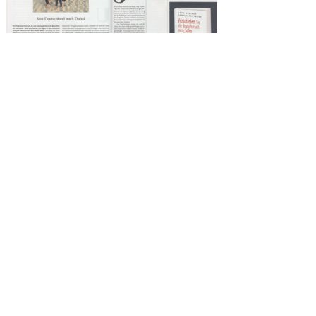
Deine Anmeldung zur kostenlosen Orientierungswoche
*
Vorname
*
Nachname
E-Mail-Adresse:
*
*
Du bekommst zusätzlich meinen kostenlosen Newsletter „Midlife
Navigator“ mit guten Gedanken, Anregungen und Tipps, die Dich
weiterbringen- direkt in Dein Postfach. Dich erwartet ein nützliches
Dankeschön für Deine Anmeldung!