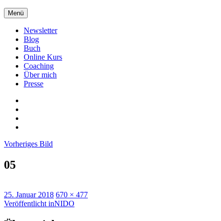
Zum
Menü
Inhalt
springen
Newsletter
Blog
Buch
Online Kurs
Coaching
Über mich
Presse
Xing
LinkedIn
Facebook
twitter
Vorheriges Bild
05
Veröffentlicht
Originalgröße
25. Januar 2018
670 × 477
am
Beitragsnavigation
Veröffentlicht in
NIDO