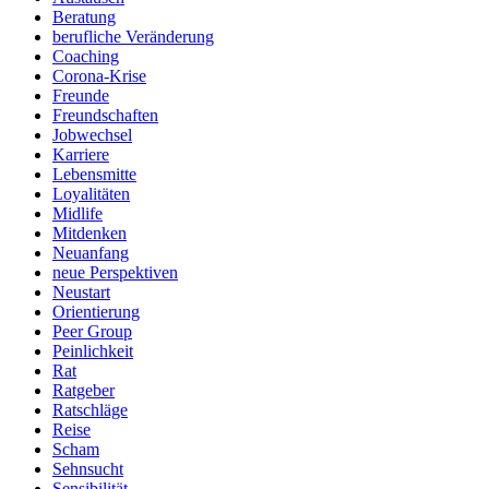
Beratung
berufliche Veränderung
Coaching
Corona-Krise
Freunde
Freundschaften
Jobwechsel
Karriere
Lebensmitte
Loyalitäten
Midlife
Mitdenken
Neuanfang
neue Perspektiven
Neustart
Orientierung
Peer Group
Peinlichkeit
Rat
Ratgeber
Ratschläge
Reise
Scham
Sehnsucht
Sensibilität