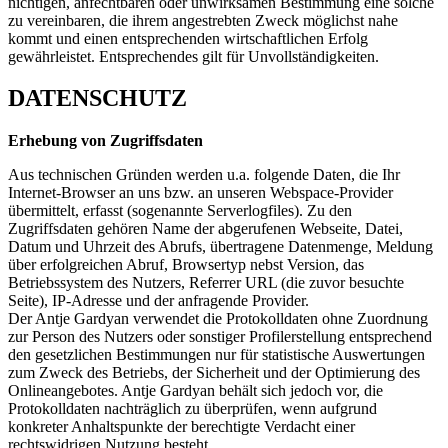
nichtigen, anfechtbaren oder unwirksamen Bestimmung eine solche
zu vereinbaren, die ihrem angestrebten Zweck möglichst nahe
kommt und einen entsprechenden wirtschaftlichen Erfolg
gewährleistet. Entsprechendes gilt für Unvollständigkeiten.
DATENSCHUTZ
Erhebung von Zugriffsdaten
Aus technischen Gründen werden u.a. folgende Daten, die Ihr
Internet-Browser an uns bzw. an unseren Webspace-Provider
übermittelt, erfasst (sogenannte Serverlogfiles). Zu den
Zugriffsdaten gehören Name der abgerufenen Webseite, Datei,
Datum und Uhrzeit des Abrufs, übertragene Datenmenge, Meldung
über erfolgreichen Abruf, Browsertyp nebst Version, das
Betriebssystem des Nutzers, Referrer URL (die zuvor besuchte
Seite), IP-Adresse und der anfragende Provider.
Der Antje Gardyan verwendet die Protokolldaten ohne Zuordnung
zur Person des Nutzers oder sonstiger Profilerstellung entsprechend
den gesetzlichen Bestimmungen nur für statistische Auswertungen
zum Zweck des Betriebs, der Sicherheit und der Optimierung des
Onlineangebotes. Antje Gardyan behält sich jedoch vor, die
Protokolldaten nachträglich zu überprüfen, wenn aufgrund
konkreter Anhaltspunkte der berechtigte Verdacht einer
rechtswidrigen Nutzung besteht.