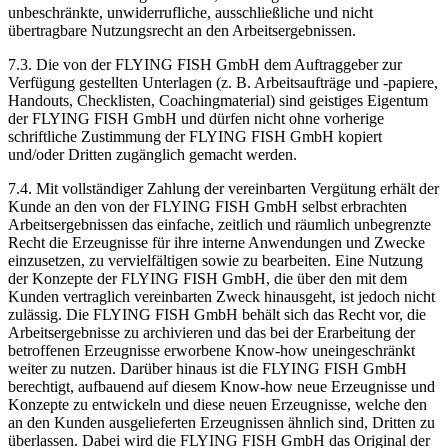
unbeschränkte, unwiderrufliche, ausschließliche und nicht
übertragbare Nutzungsrecht an den Arbeitsergebnissen.
7.3. Die von der FLYING FISH GmbH dem Auftraggeber zur
Verfügung gestellten Unterlagen (z. B. Arbeitsaufträge und -papiere,
Handouts, Checklisten, Coachingmaterial) sind geistiges Eigentum
der FLYING FISH GmbH und dürfen nicht ohne vorherige
schriftliche Zustimmung der FLYING FISH GmbH kopiert
und/oder Dritten zugänglich gemacht werden.
7.4. Mit vollständiger Zahlung der vereinbarten Vergütung erhält der
Kunde an den von der FLYING FISH GmbH selbst erbrachten
Arbeitsergebnissen das einfache, zeitlich und räumlich unbegrenzte
Recht die Erzeugnisse für ihre interne Anwendungen und Zwecke
einzusetzen, zu vervielfältigen sowie zu bearbeiten. Eine Nutzung
der Konzepte der FLYING FISH GmbH, die über den mit dem
Kunden vertraglich vereinbarten Zweck hinausgeht, ist jedoch nicht
zulässig. Die FLYING FISH GmbH behält sich das Recht vor, die
Arbeitsergebnisse zu archivieren und das bei der Erarbeitung der
betroffenen Erzeugnisse erworbene Know-how uneingeschränkt
weiter zu nutzen. Darüber hinaus ist die FLYING FISH GmbH
berechtigt, aufbauend auf diesem Know-how neue Erzeugnisse und
Konzepte zu entwickeln und diese neuen Erzeugnisse, welche den
an den Kunden ausgelieferten Erzeugnissen ähnlich sind, Dritten zu
überlassen. Dabei wird die FLYING FISH GmbH das Original der